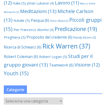
(12)
Lavoro
(11)
Italia
(5)
Johan Lukasse
(4)
Marco Delle
Meditazioni
(13)
Michele Carlson
Monache
(2)
Piccoli gruppi
(13)
Pasqua
(6)
Natale
(5)
Peter Mead
(2)
Predicazione
(19)
(15)
Pier Francesco Abortivi
(4)
Proposito del credente
(6)
Preghiera
(5)
Randy Alcorn
(3)
Rick Warren
(37)
Ricerca di Schwarz
(6)
Studi per il
Robert Coleman
(6)
Robert Logan
(5)
gruppo giovani
(13)
Visione
(12)
Teamwork
(6)
Youth
(15)
Categorie
C