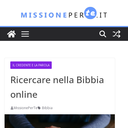
Salta
al
contenuto
IL CREDENTE E LA PAROLA
Ricercare nella Bibbia
online
MissionePerTe
Bibbia