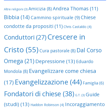
Andrea Thomas
(11)
Amicizia
(8)
Altre religioni
(3)
Bibbia
(14)
Chiese
Cammino spirituale
(9)
condotte da propositi
(11)
Chris Castaldo
(4)
Crescere in
Conduttori
(27)
Cristo
(55)
Dal Corso
Cura pastorale
(8)
Omega
(21)
Depressione
(13)
Eduardo
Evangelizzare come chiesa
Mondola
(8)
Evangelizzazione
(44)
(17)
Famiglia
(6)
Fondatori di chiese
(38)
Guide
G.T.
(3)
(studi)
(13)
Incoraggiamento
Haddon Robinson
(4)