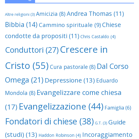
Andrea Thomas
(11)
Amicizia
(8)
Altre religioni
(3)
Bibbia
(14)
Chiese
Cammino spirituale
(9)
condotte da propositi
(11)
Chris Castaldo
(4)
Crescere in
Conduttori
(27)
Cristo
(55)
Dal Corso
Cura pastorale
(8)
Omega
(21)
Depressione
(13)
Eduardo
Evangelizzare come chiesa
Mondola
(8)
Evangelizzazione
(44)
(17)
Famiglia
(6)
Fondatori di chiese
(38)
Guide
G.T.
(3)
(studi)
(13)
Incoraggiamento
Haddon Robinson
(4)