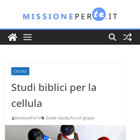
Salta
al
contenuto
CELLULE
Studi biblici per la
cellula
MissionePerTe
Guide (studi)
,
Piccoli gruppi