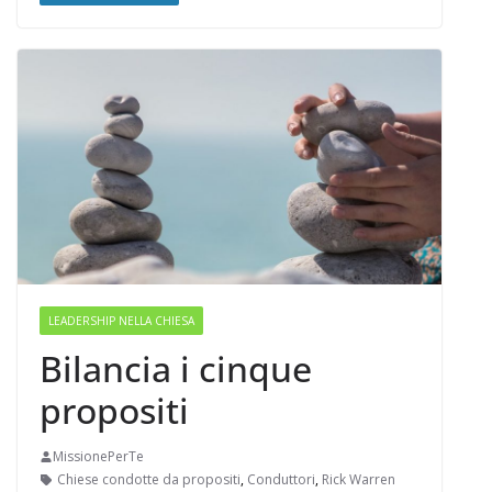
LEADERSHIP NELLA CHIESA
Bilancia i cinque
propositi
MissionePerTe
Chiese condotte da propositi
,
Conduttori
,
Rick Warren