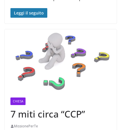
Leggi il seguito
CHIESA
7 miti circa “CCP”
MissionePerTe