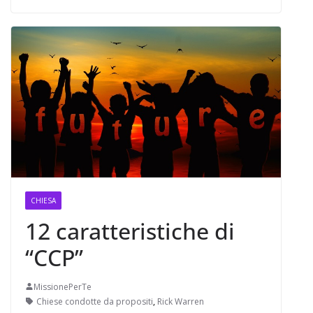
CHIESA
12 caratteristiche di
“CCP”
MissionePerTe
Chiese condotte da propositi
,
Rick Warren