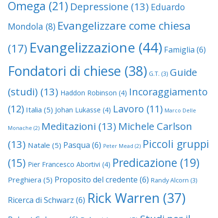
Omega
(21)
Depressione
(13)
Eduardo
Evangelizzare come chiesa
Mondola
(8)
Evangelizzazione
(44)
(17)
Famiglia
(6)
Fondatori di chiese
(38)
Guide
G.T.
(3)
(studi)
(13)
Incoraggiamento
Haddon Robinson
(4)
(12)
Lavoro
(11)
Italia
(5)
Johan Lukasse
(4)
Marco Delle
Meditazioni
(13)
Michele Carlson
Monache
(2)
Piccoli gruppi
(13)
Pasqua
(6)
Natale
(5)
Peter Mead
(2)
Predicazione
(19)
(15)
Pier Francesco Abortivi
(4)
Proposito del credente
(6)
Preghiera
(5)
Randy Alcorn
(3)
Rick Warren
(37)
Ricerca di Schwarz
(6)