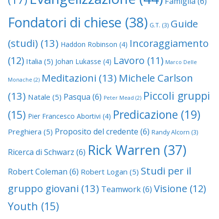
Famiglia
(6)
Fondatori di chiese
(38)
Guide
G.T.
(3)
(studi)
(13)
Incoraggiamento
Haddon Robinson
(4)
(12)
Lavoro
(11)
Italia
(5)
Johan Lukasse
(4)
Marco Delle
Meditazioni
(13)
Michele Carlson
Monache
(2)
Piccoli gruppi
(13)
Pasqua
(6)
Natale
(5)
Peter Mead
(2)
Predicazione
(19)
(15)
Pier Francesco Abortivi
(4)
Proposito del credente
(6)
Preghiera
(5)
Randy Alcorn
(3)
Rick Warren
(37)
Ricerca di Schwarz
(6)
Studi per il
Robert Coleman
(6)
Robert Logan
(5)
gruppo giovani
(13)
Visione
(12)
Teamwork
(6)
Youth
(15)