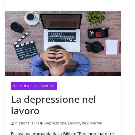
IL CREDENTE ED IL LAVORO
La depressione nel
lavoro
MissionePerTe
Depressione
,
Lavoro
,
Rick Warren
Eccovi una domanda dalla Bibbia: “Puoi nominare tre