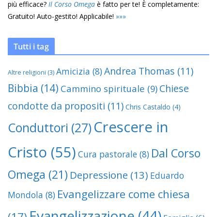
più efficace?
Il Corso Omega
è fatto per te! È completamente:
Gratuito! Auto-gestito! Applicabile!
»
»
»
Tutti i tag
Andrea Thomas
(11)
Amicizia
(8)
Altre religioni
(3)
Bibbia
(14)
Chiese
Cammino spirituale
(9)
condotte da propositi
(11)
Chris Castaldo
(4)
Crescere in
Conduttori
(27)
Cristo
(55)
Dal Corso
Cura pastorale
(8)
Omega
(21)
Depressione
(13)
Eduardo
Evangelizzare come chiesa
Mondola
(8)
Evangelizzazione
(44)
(17)