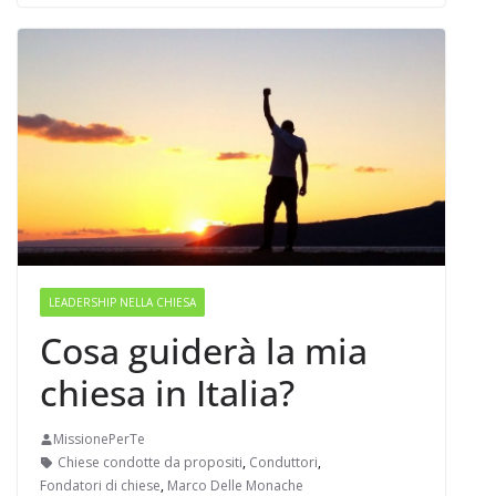
LEADERSHIP NELLA CHIESA
Cosa guiderà la mia
chiesa in Italia?
MissionePerTe
Chiese condotte da propositi
,
Conduttori
,
Fondatori di chiese
,
Marco Delle Monache