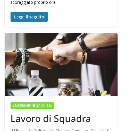
scoraggiato proprio ora.
Leggi il seguito
LEADERSHIP NELLA CHIESA
Lavoro di Squadra
MissionePerTe
Andrea Thomas
,
Conduttori
,
Teamwork