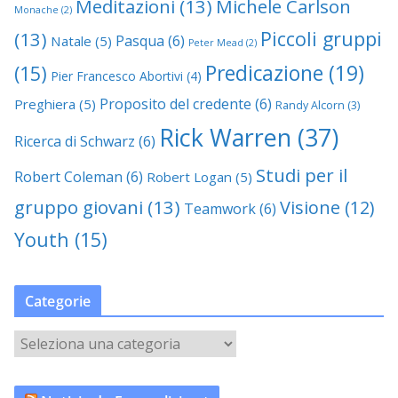
Meditazioni
(13)
Michele Carlson
Monache
(2)
Piccoli gruppi
(13)
Pasqua
(6)
Natale
(5)
Peter Mead
(2)
Predicazione
(19)
(15)
Pier Francesco Abortivi
(4)
Proposito del credente
(6)
Preghiera
(5)
Randy Alcorn
(3)
Rick Warren
(37)
Ricerca di Schwarz
(6)
Studi per il
Robert Coleman
(6)
Robert Logan
(5)
gruppo giovani
(13)
Visione
(12)
Teamwork
(6)
Youth
(15)
Categorie
C
a
t