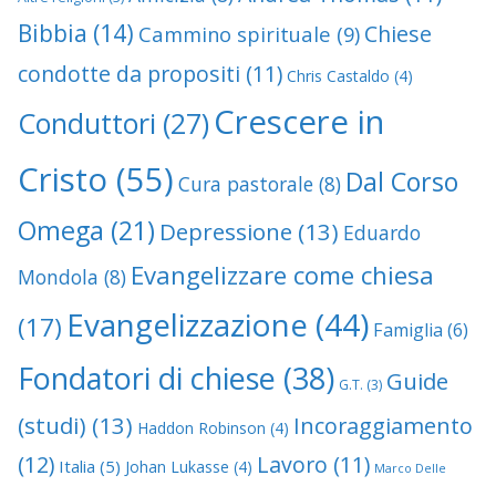
Bibbia
(14)
Chiese
Cammino spirituale
(9)
condotte da propositi
(11)
Chris Castaldo
(4)
Crescere in
Conduttori
(27)
Cristo
(55)
Dal Corso
Cura pastorale
(8)
Omega
(21)
Depressione
(13)
Eduardo
Evangelizzare come chiesa
Mondola
(8)
Evangelizzazione
(44)
(17)
Famiglia
(6)
Fondatori di chiese
(38)
Guide
G.T.
(3)
(studi)
(13)
Incoraggiamento
Haddon Robinson
(4)
(12)
Lavoro
(11)
Italia
(5)
Johan Lukasse
(4)
Marco Delle