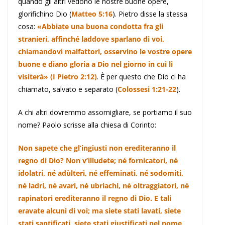
quando gli altri vedono le nostre buone opere,
glorifichino Dio (
Matteo 5:16
). Pietro disse la stessa
cosa:
«Abbiate una buona condotta fra gli
stranieri, affinché laddove sparlano di voi,
chiamandovi malfattori, osservino le vostre opere
buone e diano gloria a Dio nel giorno in cui li
visiterà» (I Pietro 2:12)
. È per questo che Dio ci ha
chiamato, salvato e separato (
Colossesi 1:21-22
).
A chi altri dovremmo assomigliare, se portiamo il suo
nome? Paolo scrisse alla chiesa di Corinto:
Non sapete che gl’ingiusti non erediteranno il
regno di Dio? Non v’illudete; né fornicatori, né
idolatri, né adùlteri, né effeminati, né sodomiti,
né ladri, né avari, né ubriachi, né oltraggiatori, né
rapinatori erediteranno il regno di Dio. E tali
eravate alcuni di voi; ma siete stati lavati, siete
stati santificati, siete stati giustificati nel nome