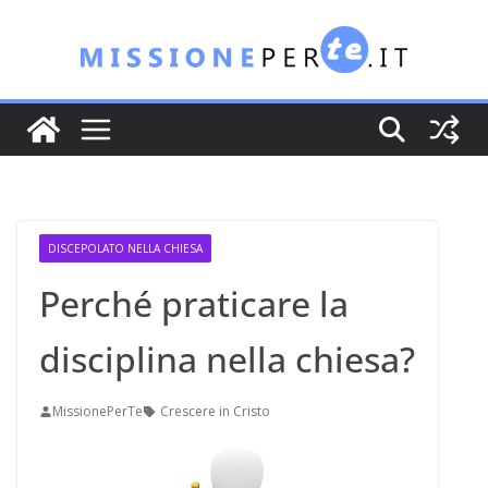
Salta
al
contenuto
DISCEPOLATO NELLA CHIESA
Perché praticare la
disciplina nella chiesa?
MissionePerTe
Crescere in Cristo