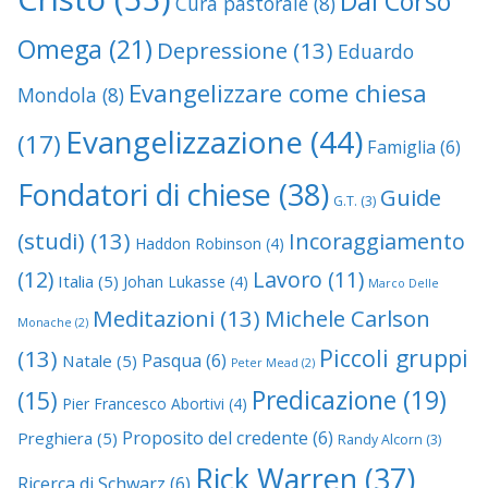
Dal Corso
Cura pastorale
(8)
Omega
(21)
Depressione
(13)
Eduardo
Evangelizzare come chiesa
Mondola
(8)
Evangelizzazione
(44)
(17)
Famiglia
(6)
Fondatori di chiese
(38)
Guide
G.T.
(3)
(studi)
(13)
Incoraggiamento
Haddon Robinson
(4)
(12)
Lavoro
(11)
Italia
(5)
Johan Lukasse
(4)
Marco Delle
Meditazioni
(13)
Michele Carlson
Monache
(2)
Piccoli gruppi
(13)
Pasqua
(6)
Natale
(5)
Peter Mead
(2)
Predicazione
(19)
(15)
Pier Francesco Abortivi
(4)
Proposito del credente
(6)
Preghiera
(5)
Randy Alcorn
(3)
Rick Warren
(37)
Ricerca di Schwarz
(6)