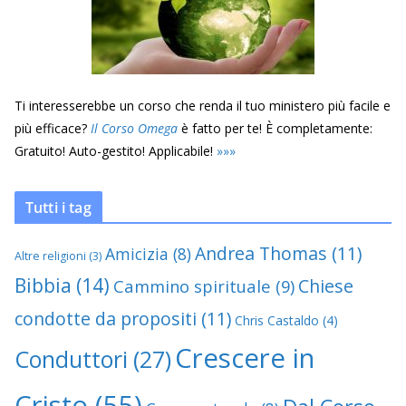
Ti interesserebbe un corso che renda il tuo ministero più facile e
più efficace?
Il Corso Omega
è fatto per te! È completamente:
Gratuito! Auto-gestito! Applicabile!
»
»
»
Tutti i tag
Andrea Thomas
(11)
Amicizia
(8)
Altre religioni
(3)
Bibbia
(14)
Chiese
Cammino spirituale
(9)
condotte da propositi
(11)
Chris Castaldo
(4)
Crescere in
Conduttori
(27)
Cristo
(55)