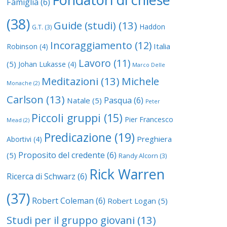
Famiglia
(6)
(38)
Guide (studi)
(13)
Haddon
G.T.
(3)
Incoraggiamento
(12)
Italia
Robinson
(4)
Lavoro
(11)
(5)
Johan Lukasse
(4)
Marco Delle
Meditazioni
(13)
Michele
Monache
(2)
Carlson
(13)
Pasqua
(6)
Natale
(5)
Peter
Piccoli gruppi
(15)
Pier Francesco
Mead
(2)
Predicazione
(19)
Preghiera
Abortivi
(4)
Proposito del credente
(6)
(5)
Randy Alcorn
(3)
Rick Warren
Ricerca di Schwarz
(6)
(37)
Robert Coleman
(6)
Robert Logan
(5)
Studi per il gruppo giovani
(13)