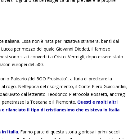
iversi; ognuno sente l’esigenza di far prevalere le proprie
italiana. Essa non è nata per iniziativa straniera, bensì dal
i Lucca per mezzo del quale Giovanni Diodati, il famoso
cchesi sono stati convertiti a Cristo. Vermigli, dopo essere stato
rmatori europei del 500.
io Paleario (del 5OO Frusinato), a furia di predicare la
 al rogo. Nell’epoca del risorgimento, il Conte Piero Guicciardini,
 coadiuvato dal letterato Teodorico Pietrocola Rossetti, anch’egli
lo penetrasse la Toscana e il Piemonte.
Questi e molti altri
rilanciato il tipo di cristianesimo che esisteva in Italia
 in Italia
. Fanno parte di questa storia gloriosa i primi secoli