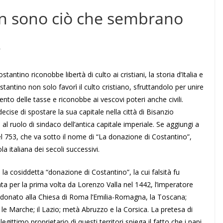
non sono ciò che sembrano
e
antino riconobbe libertà di culto ai cristiani, la storia d’Italia e
Costantino non solo favorì il culto cristiano, sfruttandolo per unire
o delle tasse e riconobbe ai vescovi poteri anche civili.
ise di spostare la sua capitale nella città di Bisanzio
o al ruolo di sindaco dell’antica capitale imperiale. Se aggiungi a
el 753, che va sotto il nome di “La donazione di Costantino”,
la italiana dei secoli successivi.
la cosiddetta “donazione di Costantino”, la cui falsità fu
ta per la prima volta da Lorenzo Valla nel 1442, l’imperatore
donato alla Chiesa di Roma l’Emilia-Romagna, la Toscana;
; le Marche; il Lazio; metà Abruzzo e la Corsica. La pretesa di
 legittimo proprietario di questi territori spiega il fatto che i papi