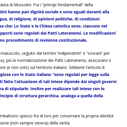
uta di Mussolini. Fra i “principi fondamentali” della
tadini hanno pari dignità sociale e sono eguali davanti alla
gua, di religione, di opinioni politiche, di condizioni
isa che: Lo Stato e la Chiesa cattolica sono, ciascuno nel
apporti sono regolati dai Patti Lateranensi. Le modificazioni
dono procedimento di revisione costituzionale.
maiuscolo, seguito dai termini “indipendenti” e “sovrani” per
ca), più la normalizzazione dei Patti Lateranensi, assicurano il
(e non solo) sul territorio italiano. Sebbene l’articolo 8
ligiose con lo Stato italiano “sono regolati per legge sulla
i fatto l’attuazione di tali intese dipende dai singoli governi
di stipularle. Inoltre per realizzare tali intese con lo
incipio di struttura gerarchica, analoga a quella della
ombattono spesso fra di loro per conservare la propria identità
sione (non sempre serena) della verità.