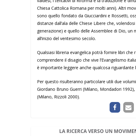
valdesi, i tentativi di Riforma e la traduzione e dif
Chiesa Cattolica Romana per molti anni). Altri mov
sono quello fondato da Giucciardini e Rossetti, oss
distanze dall’ala delle Chiese Libere che, volend
generazione) e quello delle Assemblee di Dio, un mo
all’inizio del ventesimo secolo.
Qualsiasi libreria evangelica potrà fornire libri che r
comprendere il disagio che vive l’Evangelismo itali
è importante leggere anche qualcosa riguardante l’int
Per questo risulteranno particolare utili due volum
Giordano Bruno Guerri (Milano, Mondadori 1992),
(Milano, Rizzoli 2000).
LA RICERCA VERSO UN MOVIM