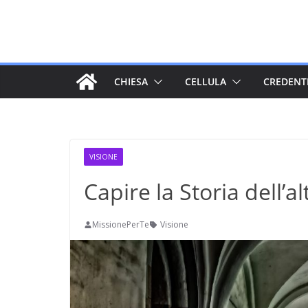
Salta
al
contenuto
CHIESA
CELLULA
CREDENT
VISIONE
Capire la Storia dell’al
MissionePerTe
Visione