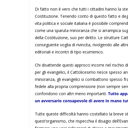
Di fatto non è vero che tutti i cittadini hanno la st
Costituzione. Tenendo conto di questo fatto e degli 
vita politica e sociale italiana è possibile comprende
come una sparuta minoranza che si arrampica sugli
della Costituzione, suo per diritto. Le strutture C
conseguente voglia di rivincita, rivolgendo alle altr
editoriali e incontri di tipo ecumenico.
Chi disattende questi approcci incorre nel rischio d
per gli evangelici, il Cattolicesimo riesce spesso an
minoranza, gli evangelici si combattono spesso fra
fedele alla propria comprensione (non sempre serena
confondono con altri meno importanti.
Tutto app
un avversario consapevole di avere in mano tutt
Tutte queste difficoltà hanno costellato la breve st
quest’organismo, che rispecchia il disagio dell’Evan