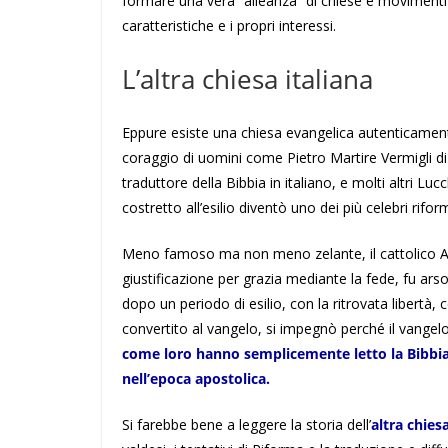
formare una vera “alleanza” di chiese e movimenti d
caratteristiche e i propri interessi.
L’altra chiesa italiana
Eppure esiste una chiesa evangelica autenticamente 
coraggio di uomini come Pietro Martire Vermigli d
traduttore della Bibbia in italiano, e molti altri Lu
costretto all’esilio diventò uno dei più celebri rifo
Meno famoso ma non meno zelante, il cattolico Aon
giustificazione per grazia mediante la fede, fu arso
dopo un periodo di esilio, con la ritrovata libertà,
convertito al vangelo, si impegnò perché il vange
come loro hanno semplicemente letto la Bibbia e 
nell’epoca apostolica.
Si farebbe bene a leggere la storia dell’
altra chiesa