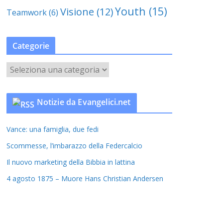
Youth
(15)
Visione
(12)
Teamwork
(6)
Categorie
C
a
t
Notizie da Evangelici.net
e
g
Vance: una famiglia, due fedi
o
r
Scommesse, l’imbarazzo della Federcalcio
i
Il nuovo marketing della Bibbia in lattina
e
4 agosto 1875 – Muore Hans Christian Andersen