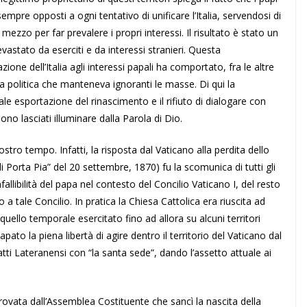
empre opposti a ogni tentativo di unificare l’Italia, servendosi di
 mezzo per far prevalere i propri interessi. Il risultato è stato un
vastato da eserciti e da interessi stranieri. Questa
ione dell’Italia agli interessi papali ha comportato, fra le altre
a politica che manteneva ignoranti le masse. Di qui la
ale esportazione del rinascimento e il rifiuto di dialogare con
sono lasciati illuminare dalla Parola di Dio.
ro tempo. Infatti, la risposta dal Vaticano alla perdita dello
 Porta Pia” del 20 settembre, 1870) fu la scomunica di tutti gli
fallibilità del papa nel contesto del Concilio Vaticano I, del resto
 tale Concilio. In pratica la Chiesa Cattolica era riuscita ad
quello temporale esercitato fino ad allora su alcuni territori
apato la piena libertà di agire dentro il territorio del Vaticano dal
atti Lateranensi con “la santa sede”, dando l’assetto attuale ai
rovata dall’Assemblea Costituente che sancì la nascita della