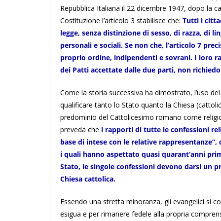
Repubblica Italiana il 22 dicembre 1947, dopo la cad
Costituzione l’articolo 3 stabilisce che:
Tutti i cit
legge, senza distinzione di sesso, di razza, di lin
personali e sociali. Se non che, l’articolo 7 prec
proprio ordine, indipendenti e sovrani. I loro r
dei Patti accettate dalle due parti, non richie
Come la storia successiva ha dimostrato, l’uso del 
qualificare tanto lo Stato quanto la Chiesa (cattoli
predominio del Cattolicesimo romano come religione 
preveda che
i rapporti di tutte le confessioni re
base di intese con le relative rappresentanze”, d
i quali hanno aspettato quasi quarant’anni prima 
Stato, le singole confessioni devono darsi un pr
Chiesa cattolica.
Essendo una stretta minoranza, gli evangelici si c
esigua e per rimanere fedele alla propria compren