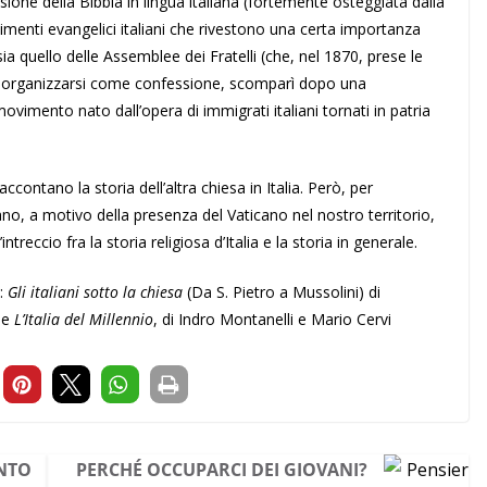
fusione della Bibbia in lingua italiana (fortemente osteggiata dalla
imenti evangelici italiani che rivestono una certa importanza
ia quello delle Assemblee dei Fratelli (che, nel 1870, prese le
osi organizzarsi come confessione, scomparì dopo una
vimento nato dall’opera di immigrati italiani tornati in patria
accontano la storia dell’altra chiesa in Italia. Però, per
ano, a motivo della presenza del Vaticano nel nostro territorio,
reccio fra la storia religiosa d’Italia e la storia in generale.
i:
Gli italiani sotto la chiesa
(Da S. Pietro a Mussolini) di
 e
L’Italia del Millennio
, di Indro Montanelli e Mario Cervi
ENTO
PERCHÉ OCCUPARCI DEI GIOVANI?