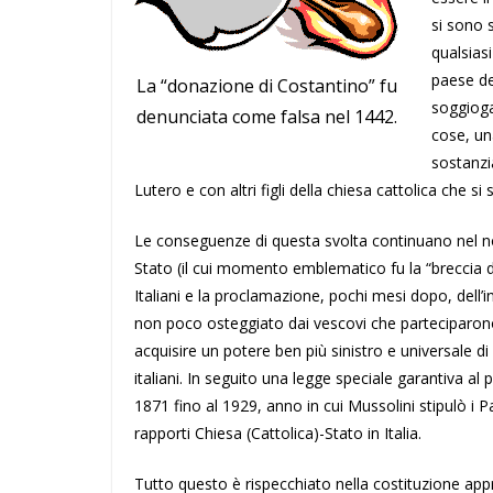
si sono s
qualsiasi
paese de
La “donazione di Costantino” fu
soggiogaz
denunciata come falsa nel 1442.
cose, un
sostanzi
Lutero e con altri figli della chiesa cattolica che si 
Le conseguenze di questa svolta continuano nel nost
Stato (il cui momento emblematico fu la “breccia di
Italiani e la proclamazione, pochi mesi dopo, dell’in
non poco osteggiato dai vescovi che parteciparono a
acquisire un potere ben più sinistro e universale di 
italiani. In seguito una legge speciale garantiva al p
1871 fino al 1929, anno in cui Mussolini stipulò i P
rapporti Chiesa (Cattolica)-Stato in Italia.
Tutto questo è rispecchiato nella costituzione app