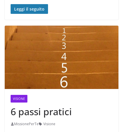
Leggi il seguito
VISIONE
6 passi pratici
MissionePerTe
Visione