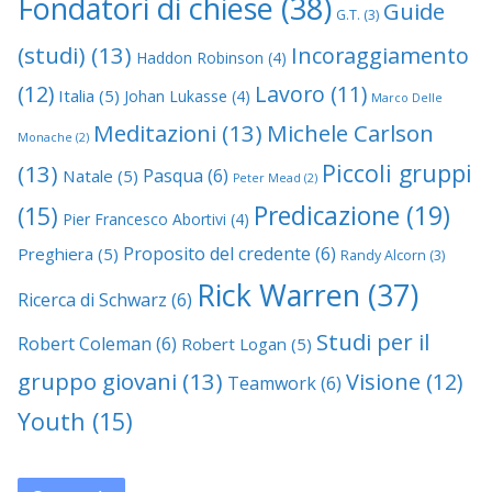
Fondatori di chiese
(38)
Guide
G.T.
(3)
(studi)
(13)
Incoraggiamento
Haddon Robinson
(4)
(12)
Lavoro
(11)
Italia
(5)
Johan Lukasse
(4)
Marco Delle
Meditazioni
(13)
Michele Carlson
Monache
(2)
Piccoli gruppi
(13)
Pasqua
(6)
Natale
(5)
Peter Mead
(2)
Predicazione
(19)
(15)
Pier Francesco Abortivi
(4)
Proposito del credente
(6)
Preghiera
(5)
Randy Alcorn
(3)
Rick Warren
(37)
Ricerca di Schwarz
(6)
Studi per il
Robert Coleman
(6)
Robert Logan
(5)
gruppo giovani
(13)
Visione
(12)
Teamwork
(6)
Youth
(15)