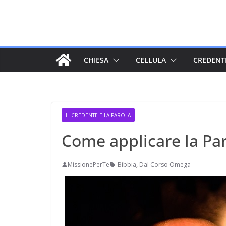
Salta
al
contenuto
CHIESA
CELLULA
CREDENT
IL CREDENTE E LA PAROLA
Come applicare la Par
MissionePerTe
Bibbia
,
Dal Corso Omega