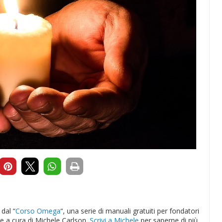
dal “
Corso Omega
“, una serie di manuali gratuiti per fondatori
se a cura di Michele Carlson.
Scrivi a Michele
per saperne di più.