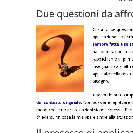
Due questioni da affr
Ci sono due question
applicazione. La prim
sempre fatta a se ste
ha come scopo la cres
l’applichiamo in prim
insegniamo agli altr
applicato nella nostr
bisogno.
Il secondo punto im
del contesto originale.
Non possiamo applicare un 
meno che le nostre situazioni siano le stesse. Pert
chiedersi, “In cosa la mia vita è simile alla situazi
Il processo di applica