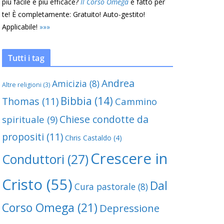
più facile e più efficace?
Il Corso Omega
è fatto per
te! È completamente: Gratuito! Auto-gestito!
Applicabile!
»
»
»
Tutti i tag
Andrea
Amicizia
(8)
Altre religioni
(3)
Bibbia
(14)
Thomas
(11)
Cammino
Chiese condotte da
spirituale
(9)
propositi
(11)
Chris Castaldo
(4)
Crescere in
Conduttori
(27)
Cristo
(55)
Dal
Cura pastorale
(8)
Corso Omega
(21)
Depressione