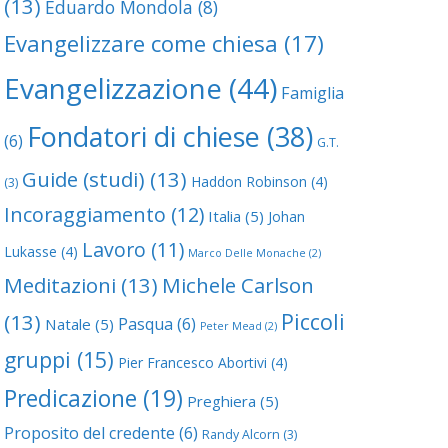
(13)
Eduardo Mondola
(8)
Evangelizzare come chiesa
(17)
Evangelizzazione
(44)
Famiglia
Fondatori di chiese
(38)
(6)
G.T.
Guide (studi)
(13)
Haddon Robinson
(4)
(3)
Incoraggiamento
(12)
Italia
(5)
Johan
Lavoro
(11)
Lukasse
(4)
Marco Delle Monache
(2)
Meditazioni
(13)
Michele Carlson
Piccoli
(13)
Pasqua
(6)
Natale
(5)
Peter Mead
(2)
gruppi
(15)
Pier Francesco Abortivi
(4)
Predicazione
(19)
Preghiera
(5)
Proposito del credente
(6)
Randy Alcorn
(3)