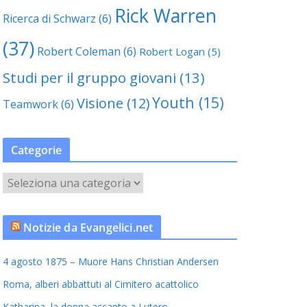
Rick Warren
Ricerca di Schwarz
(6)
(37)
Robert Coleman
(6)
Robert Logan
(5)
Studi per il gruppo giovani
(13)
Youth
(15)
Visione
(12)
Teamwork
(6)
Categorie
C
a
t
Notizie da Evangelici.net
e
g
4 agosto 1875 – Muore Hans Christian Andersen
o
r
Roma, alberi abbattuti al Cimitero acattolico
i
Katharina, la donna accanto a Lutero