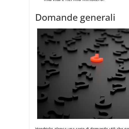
Domande generali
Hendricks elenca una serie di domande utili che 