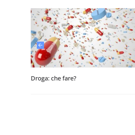
roga: che fare?
Un ciec