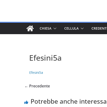
Salta
al
contenuto
CHIESA
CELLULA
CREDENT
Efesini5a
Efesini5a
← Precedente
Potrebbe anche interessa