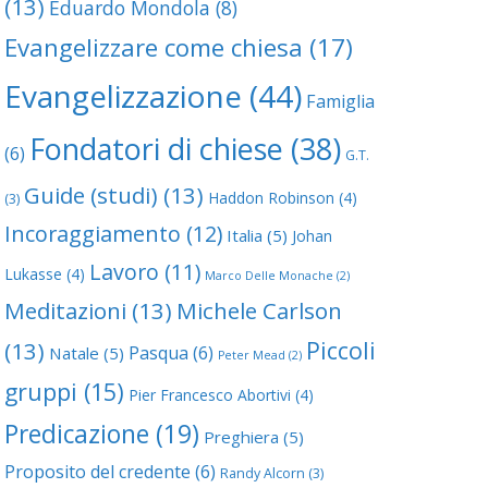
(13)
Eduardo Mondola
(8)
Evangelizzare come chiesa
(17)
Evangelizzazione
(44)
Famiglia
Fondatori di chiese
(38)
(6)
G.T.
Guide (studi)
(13)
Haddon Robinson
(4)
(3)
Incoraggiamento
(12)
Italia
(5)
Johan
Lavoro
(11)
Lukasse
(4)
Marco Delle Monache
(2)
Meditazioni
(13)
Michele Carlson
Piccoli
(13)
Pasqua
(6)
Natale
(5)
Peter Mead
(2)
gruppi
(15)
Pier Francesco Abortivi
(4)
Predicazione
(19)
Preghiera
(5)
Proposito del credente
(6)
Randy Alcorn
(3)