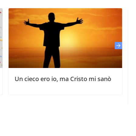
o ero io, ma Cristo mi sanò
La casa buia
segreto