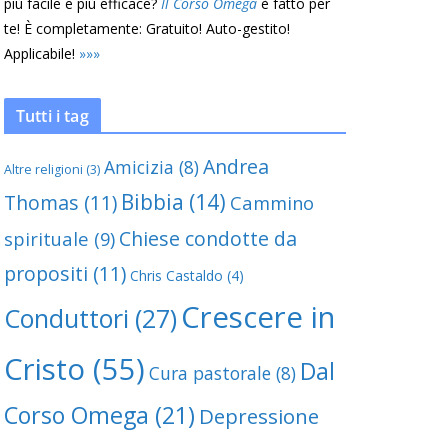
più facile e più efficace?
Il Corso Omega
è fatto per
te! È completamente: Gratuito! Auto-gestito!
Applicabile!
»
»
»
Tutti i tag
Andrea
Amicizia
(8)
Altre religioni
(3)
Bibbia
(14)
Thomas
(11)
Cammino
Chiese condotte da
spirituale
(9)
 nascondeva un
Droga: che fare?
propositi
(11)
Chris Castaldo
(4)
Crescere in
Conduttori
(27)
Cristo
(55)
Dal
Cura pastorale
(8)
Corso Omega
(21)
Depressione