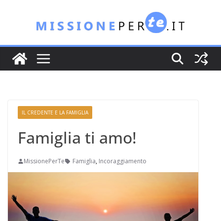
Salta
al
contenuto
IL CREDENTE E LA FAMIGLIA
Famiglia ti amo!
MissionePerTe
Famiglia
,
Incoraggiamento