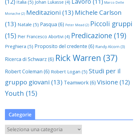
(12)
Lavoro
(11)
Italia
(5)
Johan Lukasse
(4)
Marco Delle
Meditazioni
(13)
Michele Carlson
Monache
(2)
Piccoli gruppi
(13)
Pasqua
(6)
Natale
(5)
Peter Mead
(2)
Predicazione
(19)
(15)
Pier Francesco Abortivi
(4)
Proposito del credente
(6)
Preghiera
(5)
Randy Alcorn
(3)
Rick Warren
(37)
Ricerca di Schwarz
(6)
Studi per il
Robert Coleman
(6)
Robert Logan
(5)
gruppo giovani
(13)
Visione
(12)
Teamwork
(6)
Youth
(15)
Categorie
C
a