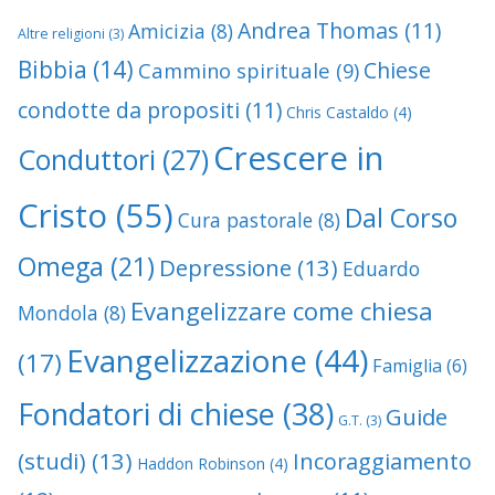
Andrea Thomas
(11)
Amicizia
(8)
Altre religioni
(3)
Bibbia
(14)
Chiese
Cammino spirituale
(9)
condotte da propositi
(11)
Chris Castaldo
(4)
Crescere in
Conduttori
(27)
Cristo
(55)
Dal Corso
Cura pastorale
(8)
Omega
(21)
Depressione
(13)
Eduardo
Evangelizzare come chiesa
Mondola
(8)
Evangelizzazione
(44)
(17)
Famiglia
(6)
Fondatori di chiese
(38)
Guide
G.T.
(3)
(studi)
(13)
Incoraggiamento
Haddon Robinson
(4)