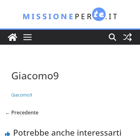
Salta
al
contenuto
Giacomo9
Giacomo9
← Precedente
Potrebbe anche interessarti