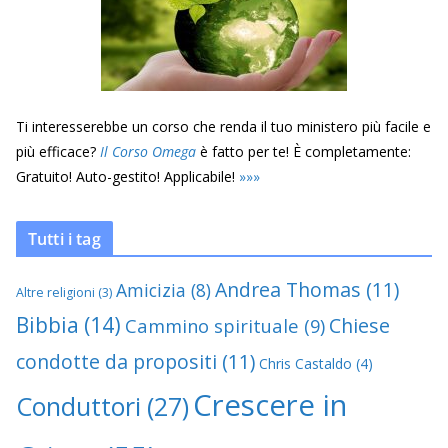
Ti interesserebbe un corso che renda il tuo ministero più facile e
più efficace?
Il Corso Omega
è fatto per te! È completamente:
Gratuito! Auto-gestito! Applicabile!
»
»
»
Tutti i tag
Andrea Thomas
(11)
Amicizia
(8)
Altre religioni
(3)
Bibbia
(14)
Chiese
Cammino spirituale
(9)
condotte da propositi
(11)
Chris Castaldo
(4)
Crescere in
Conduttori
(27)