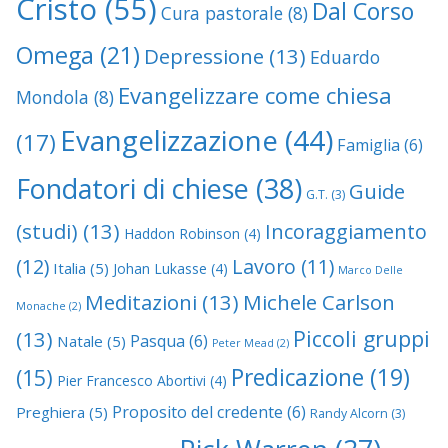
Cristo
(55)
Dal Corso
Cura pastorale
(8)
Omega
(21)
Depressione
(13)
Eduardo
Evangelizzare come chiesa
Mondola
(8)
Evangelizzazione
(44)
(17)
Famiglia
(6)
Fondatori di chiese
(38)
Guide
G.T.
(3)
(studi)
(13)
Incoraggiamento
Haddon Robinson
(4)
(12)
Lavoro
(11)
Italia
(5)
Johan Lukasse
(4)
Marco Delle
Meditazioni
(13)
Michele Carlson
Monache
(2)
Piccoli gruppi
(13)
Pasqua
(6)
Natale
(5)
Peter Mead
(2)
Predicazione
(19)
(15)
Pier Francesco Abortivi
(4)
Proposito del credente
(6)
Preghiera
(5)
Randy Alcorn
(3)