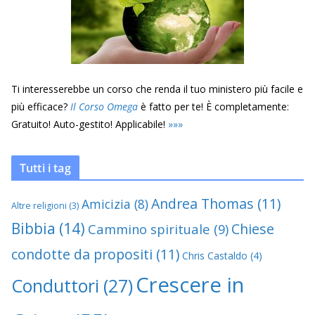
Ti interesserebbe un corso che renda il tuo ministero più facile e
più efficace?
Il Corso Omega
è fatto per te! È completamente:
Gratuito! Auto-gestito! Applicabile!
»
»
»
Tutti i tag
Andrea Thomas
(11)
Amicizia
(8)
Altre religioni
(3)
Bibbia
(14)
Chiese
Cammino spirituale
(9)
condotte da propositi
(11)
Chris Castaldo
(4)
Crescere in
Conduttori
(27)