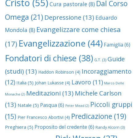
Cristo
(55)
Dal Corso
Cura pastorale
(8)
Omega
(21)
Depressione
(13)
Eduardo
Evangelizzare come chiesa
Mondola
(8)
Evangelizzazione
(44)
(17)
Famiglia
(6)
Fondatori di chiese
(38)
Guide
G.T.
(3)
(studi)
(13)
Incoraggiamento
Haddon Robinson
(4)
(12)
Lavoro
(11)
Italia
(5)
Johan Lukasse
(4)
Marco Delle
Meditazioni
(13)
Michele Carlson
Monache
(2)
Piccoli gruppi
(13)
Pasqua
(6)
Natale
(5)
Peter Mead
(2)
Predicazione
(19)
(15)
Pier Francesco Abortivi
(4)
Proposito del credente
(6)
Preghiera
(5)
Randy Alcorn
(3)