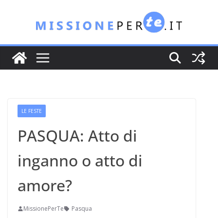
Salta
al
contenuto
LE FESTE
PASQUA: Atto di
inganno o atto di
amore?
MissionePerTe
Pasqua