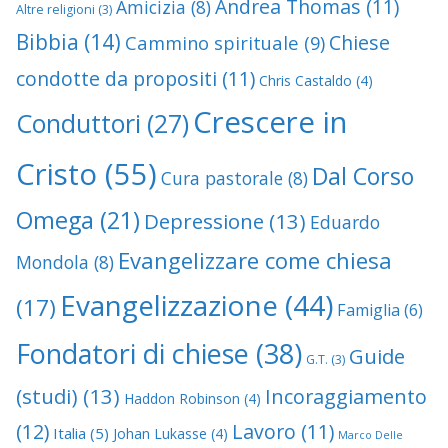
Andrea Thomas
(11)
Amicizia
(8)
Altre religioni
(3)
Bibbia
(14)
Chiese
Cammino spirituale
(9)
condotte da propositi
(11)
Chris Castaldo
(4)
Crescere in
Conduttori
(27)
Cristo
(55)
Dal Corso
Cura pastorale
(8)
Omega
(21)
Depressione
(13)
Eduardo
Evangelizzare come chiesa
Mondola
(8)
Evangelizzazione
(44)
(17)
Famiglia
(6)
Fondatori di chiese
(38)
Guide
G.T.
(3)
(studi)
(13)
Incoraggiamento
Haddon Robinson
(4)
(12)
Lavoro
(11)
Italia
(5)
Johan Lukasse
(4)
Marco Delle