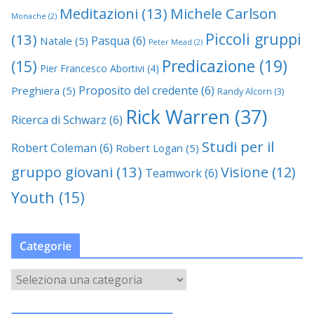
Meditazioni
(13)
Michele Carlson
Monache
(2)
Piccoli gruppi
(13)
Pasqua
(6)
Natale
(5)
Peter Mead
(2)
Predicazione
(19)
(15)
Pier Francesco Abortivi
(4)
Proposito del credente
(6)
Preghiera
(5)
Randy Alcorn
(3)
Rick Warren
(37)
Ricerca di Schwarz
(6)
Studi per il
Robert Coleman
(6)
Robert Logan
(5)
gruppo giovani
(13)
Visione
(12)
Teamwork
(6)
Youth
(15)
Categorie
C
a
t