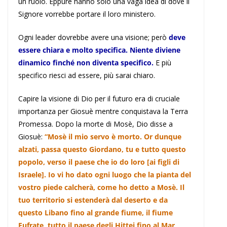
un ruolo. Eppure hanno solo una vaga idea di dove il
Signore vorrebbe portare il loro ministero.
Ogni leader dovrebbe avere una visione; però
deve
essere chiara e molto specifica. Niente diviene
dinamico finché non diventa specifico.
E più
specifico riesci ad essere, più sarai chiaro.
Capire la visione di Dio per il futuro era di cruciale
importanza per Giosuè mentre conquistava la Terra
Promessa. Dopo la morte di Mosè, Dio disse a
Giosuè:
“Mosè il mio servo è morto. Or dunque
alzati, passa questo Giordano, tu e tutto questo
popolo, verso il paese che io do loro [ai figli di
Israele]. Io vi ho dato ogni luogo che la pianta del
vostro piede calcherà, come ho detto a Mosè. Il
tuo territorio si estenderà dal deserto e da
questo Libano fino al grande fiume, il fiume
Eufrate, tutto il paese degli Hittei fino al Mar