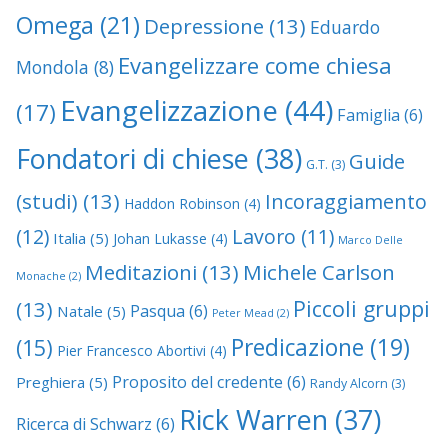
Omega
(21)
Depressione
(13)
Eduardo
Evangelizzare come chiesa
Mondola
(8)
Evangelizzazione
(44)
(17)
Famiglia
(6)
Fondatori di chiese
(38)
Guide
G.T.
(3)
(studi)
(13)
Incoraggiamento
Haddon Robinson
(4)
(12)
Lavoro
(11)
Italia
(5)
Johan Lukasse
(4)
Marco Delle
Meditazioni
(13)
Michele Carlson
Monache
(2)
Piccoli gruppi
(13)
Pasqua
(6)
Natale
(5)
Peter Mead
(2)
Predicazione
(19)
(15)
Pier Francesco Abortivi
(4)
Proposito del credente
(6)
Preghiera
(5)
Randy Alcorn
(3)
Rick Warren
(37)
Ricerca di Schwarz
(6)