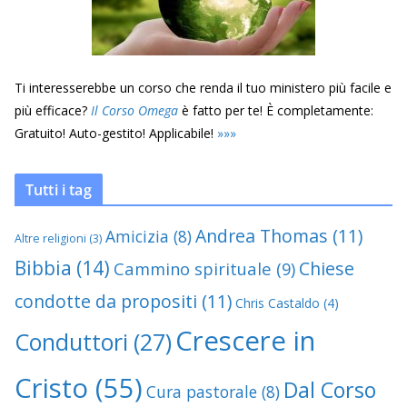
Ti interesserebbe un corso che renda il tuo ministero più facile e
più efficace?
Il Corso Omega
è fatto per te! È completamente:
Gratuito! Auto-gestito! Applicabile!
»
»
»
Tutti i tag
Andrea Thomas
(11)
Amicizia
(8)
Altre religioni
(3)
Bibbia
(14)
Chiese
Cammino spirituale
(9)
condotte da propositi
(11)
Chris Castaldo
(4)
Crescere in
Conduttori
(27)
Cristo
(55)
Dal Corso
Cura pastorale
(8)