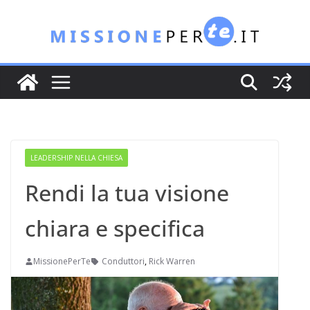
Salta
al
contenuto
LEADERSHIP NELLA CHIESA
Rendi la tua visione
chiara e specifica
MissionePerTe
Conduttori
,
Rick Warren