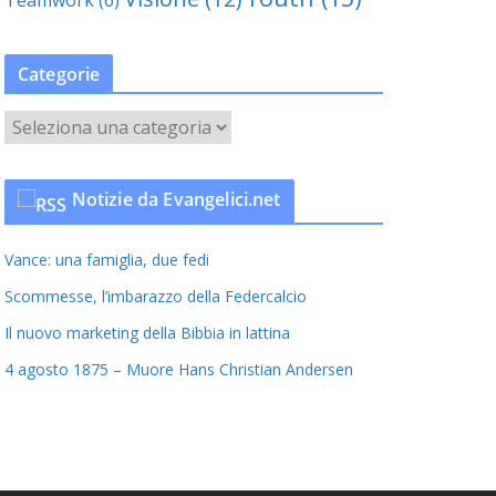
Categorie
C
a
t
Notizie da Evangelici.net
e
g
Vance: una famiglia, due fedi
o
r
Scommesse, l’imbarazzo della Federcalcio
i
Il nuovo marketing della Bibbia in lattina
e
4 agosto 1875 – Muore Hans Christian Andersen