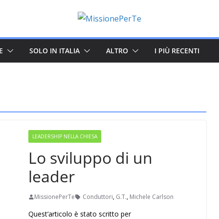
E
SOLO IN ITALIA
ALTRO
I PIÙ RECENTI
LEADERSHIP NELLA CHIESA
Lo sviluppo di un
leader
MissionePerTe
Conduttori
,
G.T.
,
Michele Carlson
Quest’articolo è stato scritto per