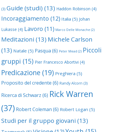
Guide (studi)
(13)
Haddon Robinson
(4)
(3)
Incoraggiamento
(12)
Italia
(5)
Johan
Lavoro
(11)
Lukasse
(4)
Marco Delle Monache
(2)
Meditazioni
(13)
Michele Carlson
Piccoli
(13)
Pasqua
(6)
Natale
(5)
Peter Mead
(2)
gruppi
(15)
Pier Francesco Abortivi
(4)
Predicazione
(19)
Preghiera
(5)
Proposito del credente
(6)
Randy Alcorn
(3)
Rick Warren
Ricerca di Schwarz
(6)
(37)
Robert Coleman
(6)
Robert Logan
(5)
Studi per il gruppo giovani
(13)
Youth
(15)
Visione
(12)
Teamwork
(6)