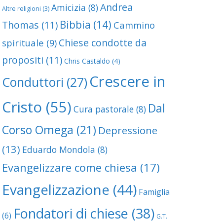
Andrea
Amicizia
(8)
Altre religioni
(3)
Bibbia
(14)
Thomas
(11)
Cammino
Chiese condotte da
spirituale
(9)
propositi
(11)
Chris Castaldo
(4)
Crescere in
Conduttori
(27)
Cristo
(55)
Dal
Cura pastorale
(8)
Corso Omega
(21)
Depressione
(13)
Eduardo Mondola
(8)
Evangelizzare come chiesa
(17)
Evangelizzazione
(44)
Famiglia
Fondatori di chiese
(38)
(6)
G.T.