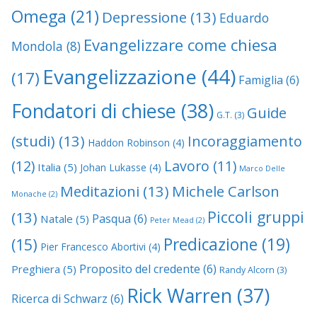
Omega
(21)
Depressione
(13)
Eduardo
Evangelizzare come chiesa
Mondola
(8)
Evangelizzazione
(44)
(17)
Famiglia
(6)
Fondatori di chiese
(38)
Guide
G.T.
(3)
(studi)
(13)
Incoraggiamento
Haddon Robinson
(4)
(12)
Lavoro
(11)
Italia
(5)
Johan Lukasse
(4)
Marco Delle
Meditazioni
(13)
Michele Carlson
Monache
(2)
Piccoli gruppi
(13)
Pasqua
(6)
Natale
(5)
Peter Mead
(2)
Predicazione
(19)
(15)
Pier Francesco Abortivi
(4)
Proposito del credente
(6)
Preghiera
(5)
Randy Alcorn
(3)
Rick Warren
(37)
Ricerca di Schwarz
(6)