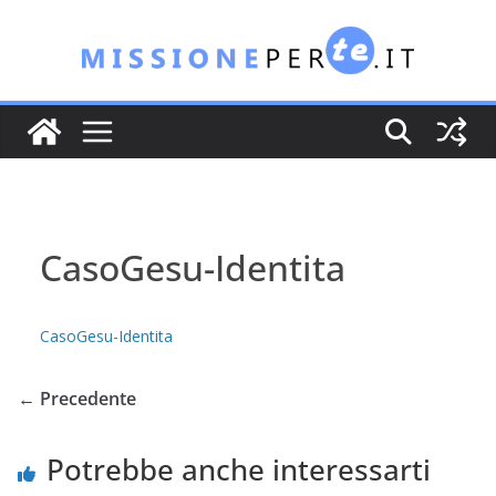
Salta
al
contenuto
CasoGesu-Identita
CasoGesu-Identita
← Precedente
Potrebbe anche interessarti