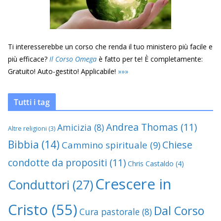
Ti interesserebbe un corso che renda il tuo ministero più facile e
più efficace?
Il Corso Omega
è fatto per te! È completamente:
Gratuito! Auto-gestito! Applicabile!
»
»
»
Tutti i tag
Andrea Thomas
(11)
Amicizia
(8)
Altre religioni
(3)
Bibbia
(14)
Chiese
Cammino spirituale
(9)
condotte da propositi
(11)
Chris Castaldo
(4)
Crescere in
Conduttori
(27)
Cristo
(55)
Dal Corso
Cura pastorale
(8)