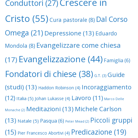
Crescere in
Conduttori
(27)
Cristo
(55)
Dal Corso
Cura pastorale
(8)
Omega
(21)
Depressione
(13)
Eduardo
Evangelizzare come chiesa
Mondola
(8)
Evangelizzazione
(44)
(17)
Famiglia
(6)
Fondatori di chiese
(38)
Guide
G.T.
(3)
(studi)
(13)
Incoraggiamento
Haddon Robinson
(4)
(12)
Lavoro
(11)
Italia
(5)
Johan Lukasse
(4)
Marco Delle
Meditazioni
(13)
Michele Carlson
Monache
(2)
Piccoli gruppi
(13)
Pasqua
(6)
Natale
(5)
Peter Mead
(2)
Predicazione
(19)
(15)
Pier Francesco Abortivi
(4)