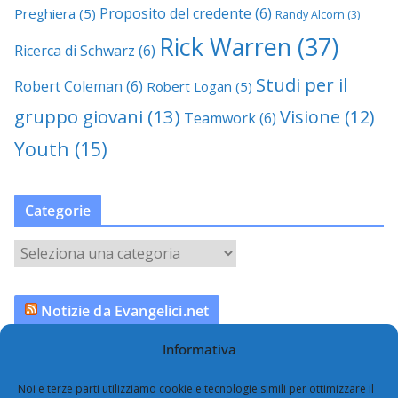
Proposito del credente
(6)
Preghiera
(5)
Randy Alcorn
(3)
Rick Warren
(37)
Ricerca di Schwarz
(6)
Studi per il
Robert Coleman
(6)
Robert Logan
(5)
gruppo giovani
(13)
Visione
(12)
Teamwork
(6)
Youth
(15)
Categorie
C
a
t
Notizie da Evangelici.net
e
g
Informativa
Vance: una famiglia, due fedi
o
r
Scommesse, l’imbarazzo della Federcalcio
Noi e terze parti utilizziamo cookie e tecnologie simili per ottimizzare il