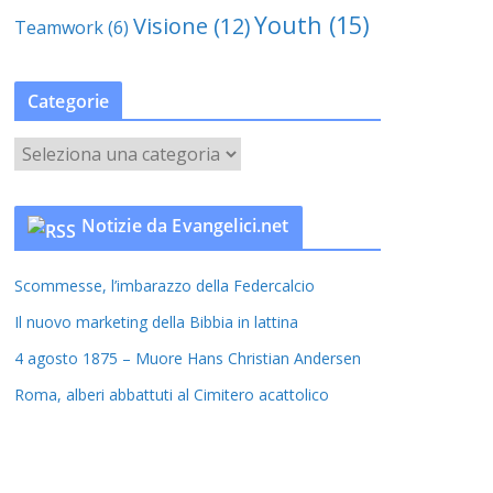
Youth
(15)
Visione
(12)
Teamwork
(6)
Categorie
C
a
t
Notizie da Evangelici.net
e
g
Scommesse, l’imbarazzo della Federcalcio
o
r
Il nuovo marketing della Bibbia in lattina
i
4 agosto 1875 – Muore Hans Christian Andersen
e
Roma, alberi abbattuti al Cimitero acattolico