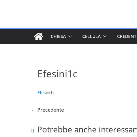
Salta
al
contenuto
CHIESA
CELLULA
CREDENT
Efesini1c
Efesini1c
← Precedente
Potrebbe anche interessar