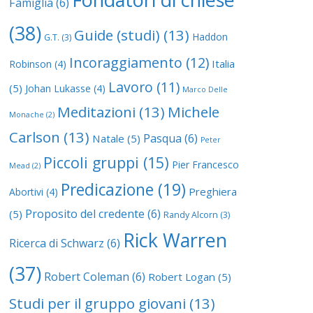
Famiglia
(6)
(38)
Guide (studi)
(13)
Haddon
G.T.
(3)
Incoraggiamento
(12)
Italia
Robinson
(4)
Lavoro
(11)
(5)
Johan Lukasse
(4)
Marco Delle
Meditazioni
(13)
Michele
Monache
(2)
Carlson
(13)
Pasqua
(6)
Natale
(5)
Peter
Piccoli gruppi
(15)
Pier Francesco
Mead
(2)
Predicazione
(19)
Preghiera
Abortivi
(4)
Proposito del credente
(6)
(5)
Randy Alcorn
(3)
Rick Warren
Ricerca di Schwarz
(6)
(37)
Robert Coleman
(6)
Robert Logan
(5)
Studi per il gruppo giovani
(13)