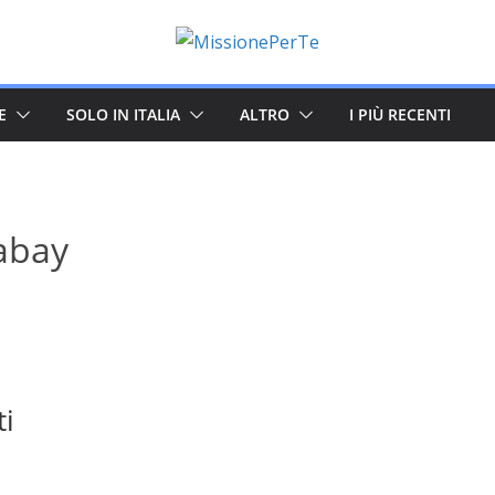
E
SOLO IN ITALIA
ALTRO
I PIÙ RECENTI
abay
ti