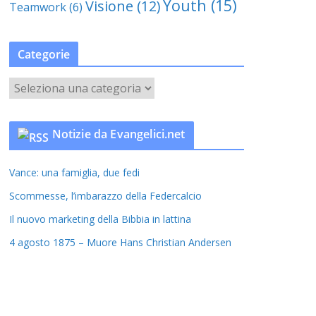
Youth
(15)
Visione
(12)
Teamwork
(6)
Categorie
C
a
t
Notizie da Evangelici.net
e
g
Vance: una famiglia, due fedi
o
r
Scommesse, l’imbarazzo della Federcalcio
i
Il nuovo marketing della Bibbia in lattina
e
4 agosto 1875 – Muore Hans Christian Andersen