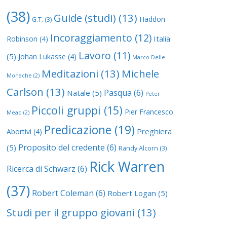
(38)
Guide (studi)
(13)
Haddon
G.T.
(3)
Incoraggiamento
(12)
Italia
Robinson
(4)
Lavoro
(11)
(5)
Johan Lukasse
(4)
Marco Delle
Meditazioni
(13)
Michele
Monache
(2)
Carlson
(13)
Pasqua
(6)
Natale
(5)
Peter
Piccoli gruppi
(15)
Pier Francesco
Mead
(2)
Predicazione
(19)
Preghiera
Abortivi
(4)
Proposito del credente
(6)
(5)
Randy Alcorn
(3)
Rick Warren
Ricerca di Schwarz
(6)
(37)
Robert Coleman
(6)
Robert Logan
(5)
Studi per il gruppo giovani
(13)