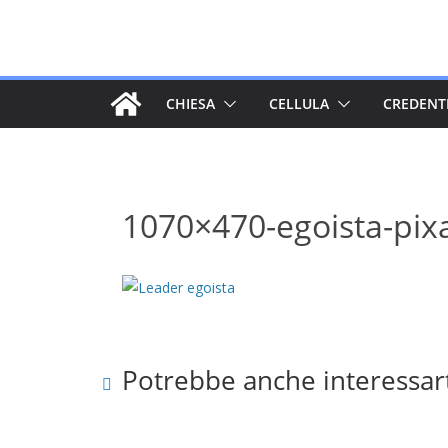
Salta
al
contenuto
CHIESA
CELLULA
CREDENT
1070×470-egoista-pix
Potrebbe anche interessar