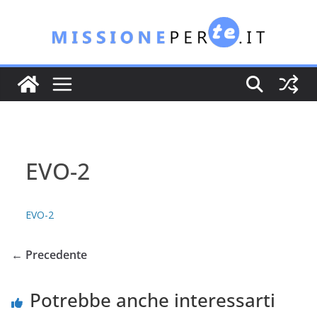
Salta
al
contenuto
EVO-2
EVO-2
← Precedente
Potrebbe anche interessarti