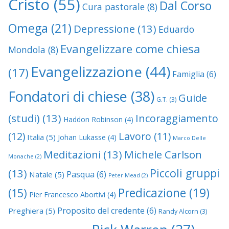
Cristo
(55)
Dal Corso
Cura pastorale
(8)
Omega
(21)
Depressione
(13)
Eduardo
Evangelizzare come chiesa
Mondola
(8)
Evangelizzazione
(44)
(17)
Famiglia
(6)
Fondatori di chiese
(38)
Guide
G.T.
(3)
(studi)
(13)
Incoraggiamento
Haddon Robinson
(4)
(12)
Lavoro
(11)
Italia
(5)
Johan Lukasse
(4)
Marco Delle
Meditazioni
(13)
Michele Carlson
Monache
(2)
Piccoli gruppi
(13)
Pasqua
(6)
Natale
(5)
Peter Mead
(2)
Predicazione
(19)
(15)
Pier Francesco Abortivi
(4)
Proposito del credente
(6)
Preghiera
(5)
Randy Alcorn
(3)