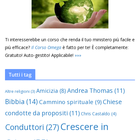
Ti interesserebbe un corso che renda il tuo ministero più facile e
più efficace?
Il Corso Omega
è fatto per te! È completamente:
Gratuito! Auto-gestito! Applicabile!
»
»
»
Tutti i tag
Andrea Thomas
(11)
Amicizia
(8)
Altre religioni
(3)
Bibbia
(14)
Chiese
Cammino spirituale
(9)
condotte da propositi
(11)
Chris Castaldo
(4)
Crescere in
Conduttori
(27)