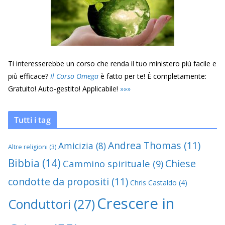
Ti interesserebbe un corso che renda il tuo ministero più facile e
più efficace?
Il Corso Omega
è fatto per te! È completamente:
Gratuito! Auto-gestito! Applicabile!
»
»
»
Tutti i tag
Andrea Thomas
(11)
Amicizia
(8)
Altre religioni
(3)
Bibbia
(14)
Chiese
Cammino spirituale
(9)
condotte da propositi
(11)
Chris Castaldo
(4)
Crescere in
Conduttori
(27)