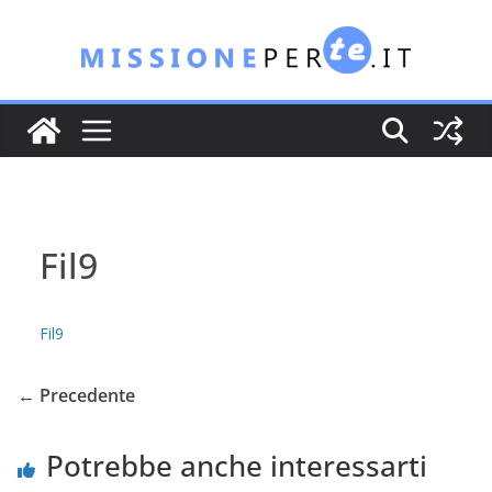
Salta
al
contenuto
Fil9
Fil9
← Precedente
Potrebbe anche interessarti