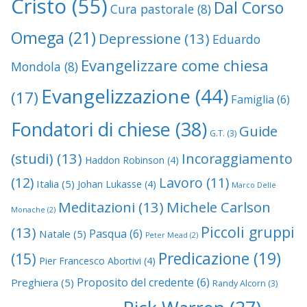
Cristo
(55)
Dal Corso
Cura pastorale
(8)
Omega
(21)
Depressione
(13)
Eduardo
Evangelizzare come chiesa
Mondola
(8)
Evangelizzazione
(44)
(17)
Famiglia
(6)
Fondatori di chiese
(38)
Guide
G.T.
(3)
(studi)
(13)
Incoraggiamento
Haddon Robinson
(4)
(12)
Lavoro
(11)
Italia
(5)
Johan Lukasse
(4)
Marco Delle
Meditazioni
(13)
Michele Carlson
Monache
(2)
Piccoli gruppi
(13)
Pasqua
(6)
Natale
(5)
Peter Mead
(2)
Predicazione
(19)
(15)
Pier Francesco Abortivi
(4)
Proposito del credente
(6)
Preghiera
(5)
Randy Alcorn
(3)