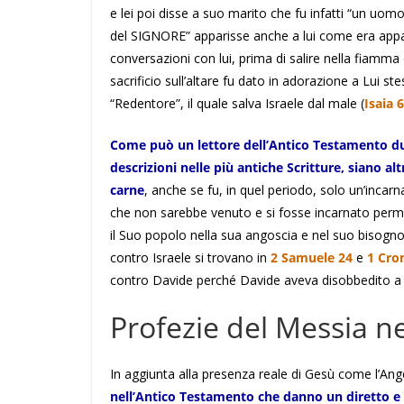
e lei poi disse a suo marito che fu infatti “un uo
del SIGNORE” apparisse anche a lui come era appars
conversazioni con lui, prima di salire nella fiamma d
sacrificio sull’altare fu dato in adorazione a Lui s
“Redentore”, il quale salva Israele dal male (
Isaia 
Come può un lettore dell’Antico Testamento dubi
descrizioni nelle più antiche Scritture, siano a
carne
, anche se fu, in quel periodo, solo un’inca
che non sarebbe venuto e si fosse incarnato perm
il Suo popolo nella sua angoscia e nel suo bisogno 
contro Israele si trovano in
2 Samuele 24
e
1 Cro
contro Davide perché Davide aveva disobbedito a 
Profezie del Messia n
In aggiunta alla presenza reale di Gesù come l’Ang
nell’Antico Testamento che danno un diretto e