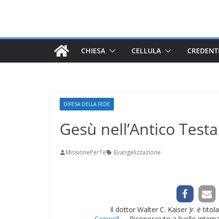
Salta
al
contenuto
CHIESA
CELLULA
CREDENT
DIFESA DELLA FEDE
Gesù nell’Antico Tes
MissionePerTe
Evangelizzazione
Il dottor Walter C. Kaiser Jr. è tit
Conwell
. Riconosciuto a livello inte