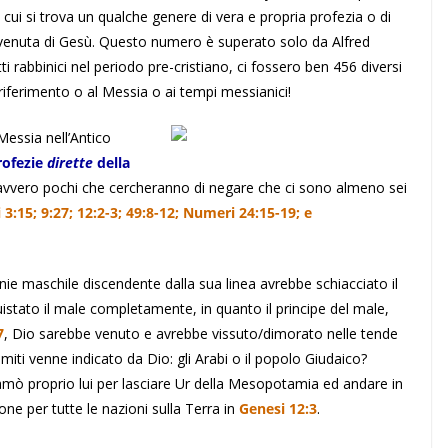
cui si trova un qualche genere di vera e propria profezia o di
venuta di Gesù. Questo numero è superato solo da Alfred
tti rabbinici nel periodo pre-cristiano, ci fossero ben 456 diversi
 riferimento o al Messia o ai tempi messianici!
 Messia nell’Antico
rofezie
dirette
della
vvero pochi che cercheranno di negare che ci sono almeno sei
 3:15; 9:27; 12:2-3; 49:8-12; Numeri 24:15-19; e
e maschile discendente dalla sua linea avrebbe schiacciato il
istato il male completamente, in quanto il principe del male,
7
, Dio sarebbe venuto e avrebbe vissuto/dimorato nelle tende
miti venne indicato da Dio: gli Arabi o il popolo Giudaico?
mò proprio lui per lasciare Ur della Mesopotamia ed andare in
one per tutte le nazioni sulla Terra in
Genesi 12:3
.