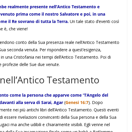
ambe realmente presente nell’Antico Testamento e
 venuto prima come il nostro Salvatore e poi, in una
e il Re sovrano di tutta la Terra.
Un tale stato d’eventi così
e è, che viene!
si rendono conto della Sua presenza reale nell’Antico Testamento
 Sua seconda venuta. Per rispondere a quest’esigenza,
in una Cristofania nei tempi dell’Antico Testamento. Poi di
 profezie delle Sue due venute.
 nell’Antico Testamento
ento come la persona che apparve come “l’Angelo del
avanti alla serva di Sarai, Agar
(
Genesi 16:7
). Dopo
ente nei più antichi libri dell’Antico Testamento. Questi eventi
to di essere rivelazioni convincenti della Sua persona e della Sua
aci ma anche udibili e chiaramente visibili. Egli venne nel
a della Sua incarnazione finale come un bebè a Betlemme.