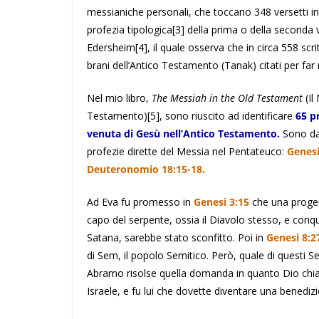
messianiche personali, che toccano 348 versetti in 
profezia tipologica
[3]
della prima o della seconda 
Edersheim
[4]
, il quale osserva che in circa 558 scri
brani dell’Antico Testamento (Tanak) citati per far
Nel mio libro,
The Messiah in the Old Testament
(Il
Testamento)
[5]
, sono riuscito ad identificare
65 p
venuta di Gesù nell’Antico Testamento.
Sono da
profezie dirette del Messia nel Pentateuco:
Genesi
Deuteronomio 18:15-18.
Ad Eva fu promesso in
Genesi 3:15
che una progeni
capo del serpente, ossia il Diavolo stesso, e conqu
Satana, sarebbe stato sconfitto. Poi in
Genesi 8:2
di Sem, il popolo Semitico. Però, quale di questi Se
Abramo risolse quella domanda in quanto Dio chia
Israele, e fu lui che dovette diventare una benedizi