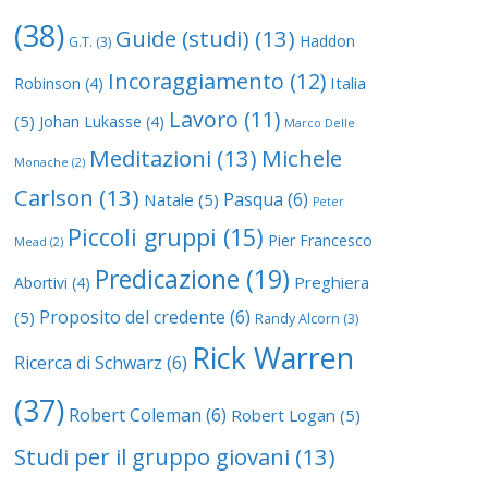
(38)
Guide (studi)
(13)
Haddon
G.T.
(3)
Incoraggiamento
(12)
Italia
Robinson
(4)
Lavoro
(11)
(5)
Johan Lukasse
(4)
Marco Delle
Meditazioni
(13)
Michele
Monache
(2)
Carlson
(13)
Pasqua
(6)
Natale
(5)
Peter
Piccoli gruppi
(15)
Pier Francesco
Mead
(2)
Predicazione
(19)
Preghiera
Abortivi
(4)
Proposito del credente
(6)
(5)
Randy Alcorn
(3)
Rick Warren
Ricerca di Schwarz
(6)
(37)
Robert Coleman
(6)
Robert Logan
(5)
Studi per il gruppo giovani
(13)