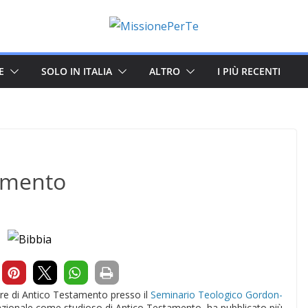
E
SOLO IN ITALIA
ALTRO
I PIÙ RECENTI
tamento
olare di Antico Testamento presso il
Seminario Teologico Gordon-
rnazionale come studioso di Antico Testamento, ha pubblicato più