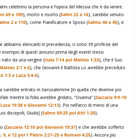
lmi celebrino la persona e l’opera del Messia che è da venire.
mi 69 e 109
), morto e risorto (
Salmi 22 e 16
), sarebbe venuto
almo 2 e 110
), come Pianificatore e Sposo (
Salmo 40 e 45
), e
 che abbiamo elencanti in precedenza, ci sono 39 profezie del
 esempio di questi annunci prima degli eventi stessi
e nato da una vergine (
Isaia 7:14 poi Matteo 1:33
), che il Suo
 Matteo 2:1 e 6
), che Giovanni il Battista Lo avrebbe preceduto
o 1:3 e Luca 3:4-6
).
a sarebbe entrato in Gerusalemme [in quella che divenne poi
ale mentre la folla avrebbe gridato, “Osanna” (
Zaccaria 9:9-10
 Luca 19:38 e Giovanni 12:13
). Poi nell’arco di meno di una
oi discepoli, Giuda] (
Salmo 69:25 poi Atti 1:20
).
o (
Zaccaria 12:10 poi Giovanni 19:37
) e che avrebbe sofferto
6, 9, e 12 poi 1 Pietro 2:21-25 e Romani 4:25
). Ancora più