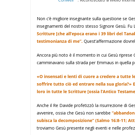
Non c’è migliore insegnante sulla questione se Gesù
insegnamenti del nostro stesso Signore Gesù. Fu L
Scritture [che all’epoca erano i 39 libri del T
testimonianza di me”.
Quest’affermazione dovreb
Ancora più noto è il momento in cui Gesù riprese
camminavano sulla strada per Emmaus in quella p
«O insensati e lenti di cuore a credere a tutte 
soffrire tutto ciò ed entrare nella sua gloria?»
loro in tutte le Scritture [ossia l’Antico Testa
Anche il Re Davide profetizzò la risurrezione di G
avvenire, ossia che Gesù non sarebbe
“abbandon[a
subisca la decomposizione” (Salmo 16:8-11; Atti
troviamo Gesù presente negli eventi e nelle profez