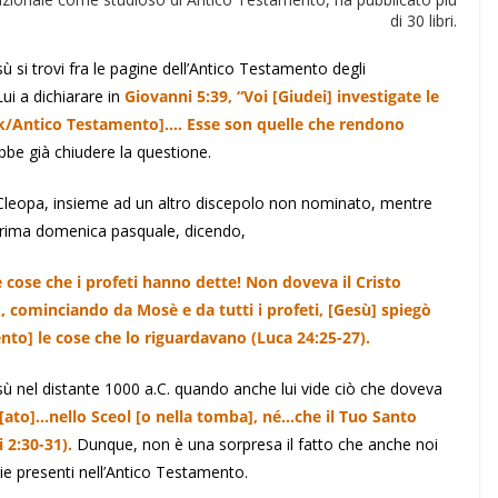
di 30 libri.
 si trovi fra le pagine dell’Antico Testamento degli
ui a dichiarare in
Giovanni 5:39, “Voi [Giudei] investigate le
anak/Antico Testamento]…. Esse son quelle che rendono
be già chiudere la questione.
 Cleopa, insieme ad un altro discepolo non nominato, mentre
rima domenica pasquale, dicendo,
le cose che i profeti hanno dette! Non doveva il Cristo
 E, cominciando da Mosè e da tutti i profeti, [Gesù] spiegò
mento] le cose che lo riguardavano (Luca 24:25-27).
esù nel distante 1000 a.C. quando anche lui vide ciò che doveva
to]…nello Sceol [o nella tomba], né…che il Tuo Santo
 2:30-31).
Dunque, non è una sorpresa il fatto che anche noi
ie presenti nell’Antico Testamento.