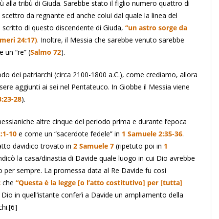
alla tribù di Giuda. Sarebbe stato il figlio numero quattro di
scettro da regnante ed anche colui dal quale la linea del
, è scritto di questo discendente di Giuda,
“un astro sorge da
umeri 24:17)
. Inoltre, il Messia che sarebbe venuto sarebbe
e un “re” (
Salmo 72
).
iodo dei patriarchi (circa 2100-1800 a.C.), come crediamo, allora
ere aggiunti ai sei nel Pentateuco. In Giobbe il Messia viene
:23-28
).
messianiche altre cinque del periodo prima e durante l’epoca
:1-10
e come un “sacerdote fedele” in
1 Samuele 2:35-36
.
patto davidico trovato in
2 Samuele 7
(ripetuto poi in
1
 indicò la casa/dinastia di Davide quale luogo in cui Dio avrebbe
egno per sempre. La promessa data al Re Davide fu così
c
che
“Questa è la legge [o l’atto costitutivo] per [tutta]
e, Dio in quell’istante conferì a Davide un ampliamento della
hi.
[6]