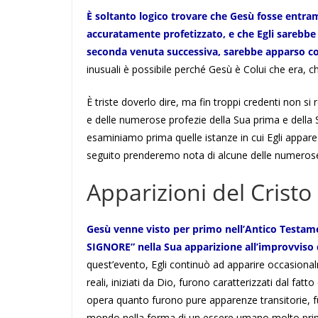
È soltanto logico trovare che Gesù fosse entr
accuratamente profetizzato, e che Egli sarebbe
seconda venuta successiva, sarebbe apparso com
inusuali è possibile perché Gesù è Colui che era, ch
È triste doverlo dire, ma fin troppi credenti non 
e delle numerose profezie della Sua prima e della
esaminiamo prima quelle istanze in cui Egli appare 
seguito prenderemo nota di alcune delle numerose
Apparizioni del Cristo
Gesù venne visto per primo nell’Antico Testam
SIGNORE” nella Sua apparizione all’improvviso d
quest’evento, Egli continuò ad apparire occasionalm
reali, iniziati da Dio, furono caratterizzati dal fat
opera quanto furono pure apparenze transitorie, fug
mondo nella forma di un essere umano molto prim