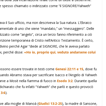
e spesso chiamato o indirizzato come “il SIGNORE/Yahweh”
va il Suo ufficio, ma non descriveva la Sua natura. L’Ebraico
ndamentale di uno che viene “mandato,” un “messaggero”. Delle
izzato come “angelo”, circa un terzo fanno riferimento a ciò
arizione temporanea di Cristo nell’Antico Testamento. È certo,
 divino perché Agar “diede al SIGNORE, che le aveva parlato
i, perché disse:
«Ho io, proprio qui, veduto andarsene colui
possono essere trovate in testi come
Genesi 22:11 e 15
, dove fu
quando Abramo stava per sacrificare Isacco e l’Angelo di Yahweh
parve a Mosè nella fiamma di fuoco in
Esodo 3:2
. Durante quella
dichiarato che fu infatti “Yahweh” che parlò e questo provocò
 3:6
).
e alla moglie di Manoà (
Giudici 13:2-25
), la madre di Sansone,