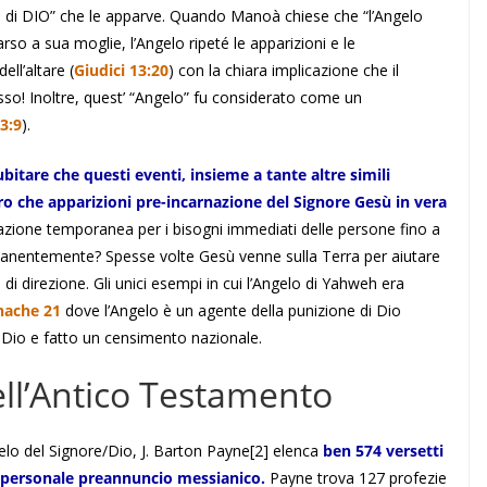
mo di DIO” che le apparve. Quando Manoà chiese che “l’Angelo
o a sua moglie, l’Angelo ripeté le apparizioni e le
ell’altare (
Giudici 13:20
) con la chiara implicazione che il
tesso! Inoltre, quest’ “Angelo” fu considerato come un
63:9
).
tare che questi eventi, insieme a tante altre simili
ltro che apparizioni pre-incarnazione del Signore Gesù in vera
rnazione temporanea per i bisogni immediati delle persone fino a
anentemente? Spesse volte Gesù venne sulla Terra per aiutare
di direzione. Gli unici esempi in cui l’Angelo di Yahweh era
nache 21
dove l’Angelo è un agente della punizione di Dio
Dio e fatto un censimento nazionale.
ell’Antico Testamento
elo del Signore/Dio, J. Barton Payne
[2]
elenca
ben 574 versetti
 personale preannuncio messianico.
Payne trova 127 profezie