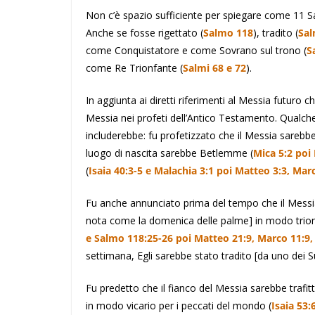
Non c’è spazio sufficiente per spiegare come 11 Sa
Anche se fosse rigettato (
Salmo 118
), tradito (
Sal
come Conquistatore e come Sovrano sul trono (
S
come Re Trionfante (
Salmi 68 e 72
).
In aggiunta ai diretti riferimenti al Messia futuro
Messia nei profeti dell’Antico Testamento. Qualche
includerebbe: fu profetizzato che il Messia sarebb
luogo di nascita sarebbe Betlemme (
Mica 5:2 poi
(
Isaia 40:3-5 e Malachia 3:1 poi Matteo 3:3, Marc
Fu anche annunciato prima del tempo che il Messi
nota come la domenica delle palme] in modo trionf
e Salmo 118:25-26 poi Matteo 21:9, Marco 11:9,
settimana, Egli sarebbe stato tradito [da uno dei Su
Fu predetto che il fianco del Messia sarebbe trafitt
in modo vicario per i peccati del mondo (
Isaia 53: