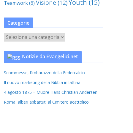
Youth
(15)
Visione
(12)
Teamwork
(6)
Categorie
C
a
t
Notizie da Evangelici.net
e
g
Scommesse, l’imbarazzo della Federcalcio
o
r
Il nuovo marketing della Bibbia in lattina
i
4 agosto 1875 – Muore Hans Christian Andersen
e
Roma, alberi abbattuti al Cimitero acattolico