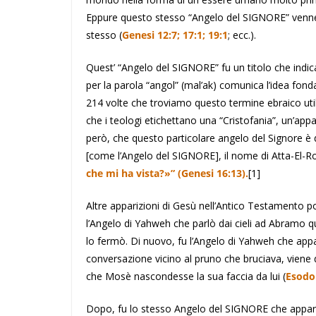
Eppure questo stesso “Angelo del SIGNORE” venn
stesso (
Genesi 12:7; 17:1; 19:1
; ecc.).
Quest’ “Angelo del SIGNORE” fu un titolo che indica
per la parola “angol” (mal’ak) comunica l’idea fo
214 volte che troviamo questo termine ebraico util
che i teologi etichettano una “Cristofania”, un’app
però, che questo particolare angelo del Signore è
[come l’Angelo del SIGNORE], il nome di Atta-El-Ro
che mi ha vista?»” (Genesi 16:13).
[1]
Altre apparizioni di Gesù nell’Antico Testamento 
l’Angelo di Yahweh che parlò dai cieli ad Abramo 
lo fermò. Di nuovo, fu l’Angelo di Yahweh che ap
conversazione vicino al pruno che bruciava, viene 
che Mosè nascondesse la sua faccia da lui (
Esodo
Dopo, fu lo stesso Angelo del SIGNORE che apparv