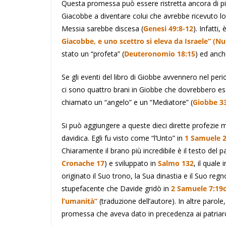
Questa promessa può essere ristretta ancora di più 
Giacobbe a diventare colui che avrebbe ricevuto lo 
Messia sarebbe discesa (
Genesi 49:8-12
). Infatti
Giacobbe, e uno scettro si eleva da Israele” (N
stato un “profeta” (
Deuteronomio 18:15
) ed anch
Se gli eventi del libro di Giobbe avvennero nel per
ci sono quattro brani in Giobbe che dovrebbero ess
chiamato un “angelo” e un “Mediatore” (
Giobbe 33
Si può aggiungere a queste dieci dirette profezie 
davidica. Egli fu visto come “l’Unto” in
1 Samuele 2
Chiaramente il brano più incredibile è il testo del 
Cronache 17
) e sviluppato in
Salmo 132
, il quale
originato il Suo trono, la Sua dinastia e il Suo r
stupefacente che Davide gridò in
2 Samuele 7:19
l’umanità”
(traduzione dell’autore). In altre parol
promessa che aveva dato in precedenza ai patriarc