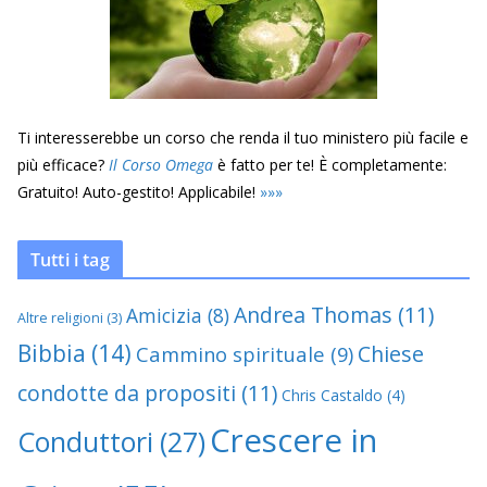
Ti interesserebbe un corso che renda il tuo ministero più facile e
più efficace?
Il Corso Omega
è fatto per te! È completamente:
Gratuito! Auto-gestito! Applicabile!
»
»
»
Tutti i tag
Andrea Thomas
(11)
Amicizia
(8)
Altre religioni
(3)
Bibbia
(14)
Chiese
Cammino spirituale
(9)
condotte da propositi
(11)
Chris Castaldo
(4)
Crescere in
Conduttori
(27)