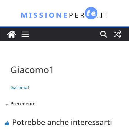
Salta
al
contenuto
Giacomo1
Giacomo1
← Precedente
Potrebbe anche interessarti