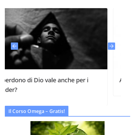
ono di Dio vale anche per i
Attraversar
?
Il Corso Omega – Gratis!