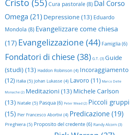
Cristo
(55)
Dal Corso
Cura pastorale
(8)
Omega
(21)
Depressione
(13)
Eduardo
Evangelizzare come chiesa
Mondola
(8)
Evangelizzazione
(44)
(17)
Famiglia
(6)
Fondatori di chiese
(38)
Guide
G.T.
(3)
(studi)
(13)
Incoraggiamento
Haddon Robinson
(4)
(12)
Lavoro
(11)
Italia
(5)
Johan Lukasse
(4)
Marco Delle
Meditazioni
(13)
Michele Carlson
Monache
(2)
Piccoli gruppi
(13)
Pasqua
(6)
Natale
(5)
Peter Mead
(2)
Predicazione
(19)
(15)
Pier Francesco Abortivi
(4)
Proposito del credente
(6)
Preghiera
(5)
Randy Alcorn
(3)