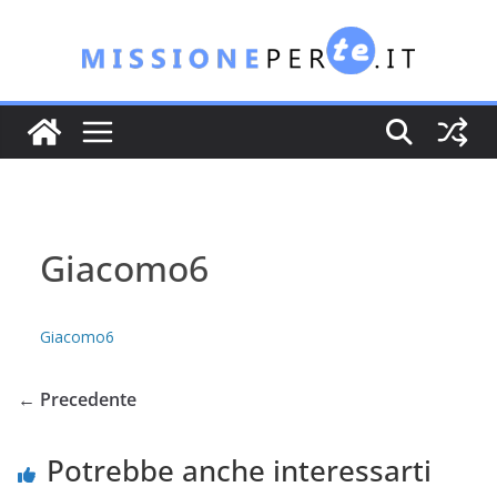
Salta
al
contenuto
Giacomo6
Giacomo6
← Precedente
Potrebbe anche interessarti