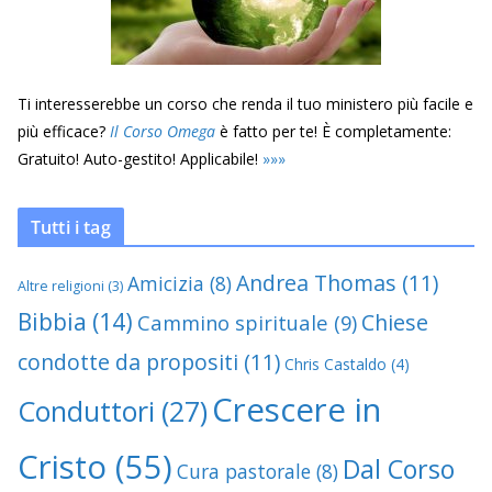
Ti interesserebbe un corso che renda il tuo ministero più facile e
più efficace?
Il Corso Omega
è fatto per te! È completamente:
Gratuito! Auto-gestito! Applicabile!
»
»
»
Tutti i tag
Andrea Thomas
(11)
Amicizia
(8)
Altre religioni
(3)
Bibbia
(14)
Chiese
Cammino spirituale
(9)
condotte da propositi
(11)
Chris Castaldo
(4)
Crescere in
Conduttori
(27)
Cristo
(55)
Dal Corso
Cura pastorale
(8)