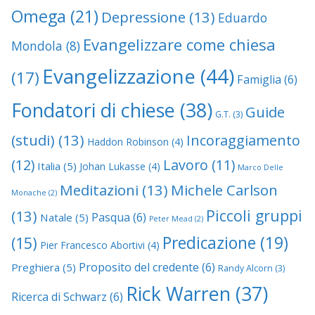
Omega
(21)
Depressione
(13)
Eduardo
Evangelizzare come chiesa
Mondola
(8)
Evangelizzazione
(44)
(17)
Famiglia
(6)
Fondatori di chiese
(38)
Guide
G.T.
(3)
(studi)
(13)
Incoraggiamento
Haddon Robinson
(4)
(12)
Lavoro
(11)
Italia
(5)
Johan Lukasse
(4)
Marco Delle
Meditazioni
(13)
Michele Carlson
Monache
(2)
Piccoli gruppi
(13)
Pasqua
(6)
Natale
(5)
Peter Mead
(2)
Predicazione
(19)
(15)
Pier Francesco Abortivi
(4)
Proposito del credente
(6)
Preghiera
(5)
Randy Alcorn
(3)
Rick Warren
(37)
Ricerca di Schwarz
(6)