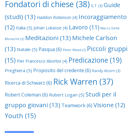
Fondatori di chiese
(38)
Guide
G.T.
(3)
(studi)
(13)
Incoraggiamento
Haddon Robinson
(4)
(12)
Lavoro
(11)
Italia
(5)
Johan Lukasse
(4)
Marco Delle
Meditazioni
(13)
Michele Carlson
Monache
(2)
Piccoli gruppi
(13)
Pasqua
(6)
Natale
(5)
Peter Mead
(2)
Predicazione
(19)
(15)
Pier Francesco Abortivi
(4)
Proposito del credente
(6)
Preghiera
(5)
Randy Alcorn
(3)
Rick Warren
(37)
Ricerca di Schwarz
(6)
Studi per il
Robert Coleman
(6)
Robert Logan
(5)
gruppo giovani
(13)
Visione
(12)
Teamwork
(6)
Youth
(15)