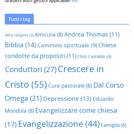
Gratuito! Auto-gestito! Applicabile!
»
»
»
Tutti i tag
Andrea Thomas
(11)
Amicizia
(8)
Altre religioni
(3)
Bibbia
(14)
Chiese
Cammino spirituale
(9)
condotte da propositi
(11)
Chris Castaldo
(4)
Crescere in
Conduttori
(27)
Cristo
(55)
Dal Corso
Cura pastorale
(8)
Omega
(21)
Depressione
(13)
Eduardo
Evangelizzare come chiesa
Mondola
(8)
Evangelizzazione
(44)
(17)
Famiglia
(6)