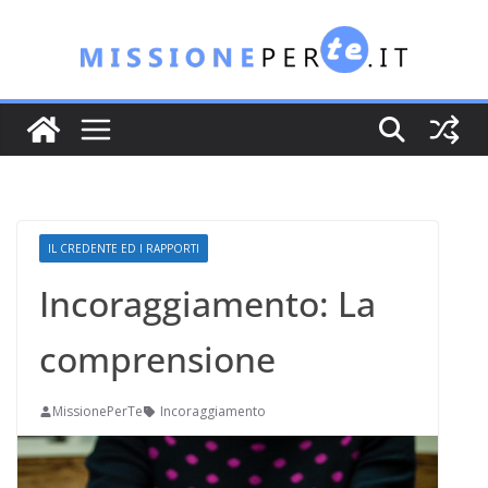
Salta
al
contenuto
IL CREDENTE ED I RAPPORTI
Incoraggiamento: La
comprensione
MissionePerTe
Incoraggiamento