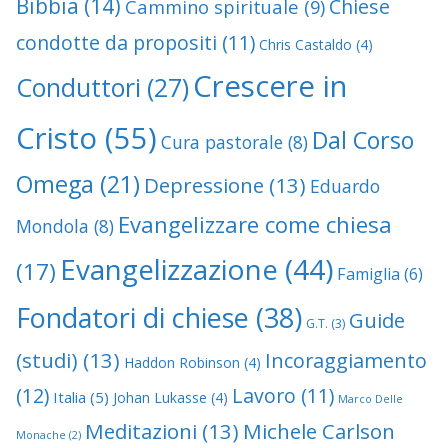
Bibbia
(14)
Chiese
Cammino spirituale
(9)
condotte da propositi
(11)
Chris Castaldo
(4)
Crescere in
Conduttori
(27)
Cristo
(55)
Dal Corso
Cura pastorale
(8)
Omega
(21)
Depressione
(13)
Eduardo
Evangelizzare come chiesa
Mondola
(8)
Evangelizzazione
(44)
(17)
Famiglia
(6)
Fondatori di chiese
(38)
Guide
G.T.
(3)
(studi)
(13)
Incoraggiamento
Haddon Robinson
(4)
(12)
Lavoro
(11)
Italia
(5)
Johan Lukasse
(4)
Marco Delle
Meditazioni
(13)
Michele Carlson
Monache
(2)