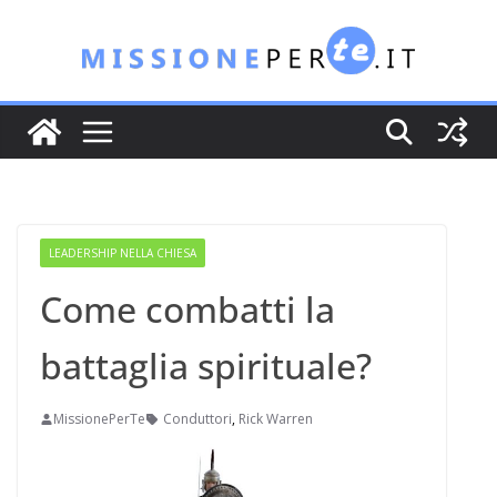
Salta
al
contenuto
LEADERSHIP NELLA CHIESA
Come combatti la
battaglia spirituale?
MissionePerTe
Conduttori
,
Rick Warren