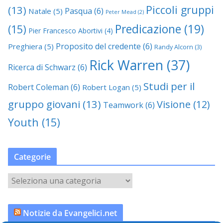
Piccoli gruppi
(13)
Pasqua
(6)
Natale
(5)
Peter Mead
(2)
Predicazione
(19)
(15)
Pier Francesco Abortivi
(4)
Proposito del credente
(6)
Preghiera
(5)
Randy Alcorn
(3)
Rick Warren
(37)
Ricerca di Schwarz
(6)
Studi per il
Robert Coleman
(6)
Robert Logan
(5)
gruppo giovani
(13)
Visione
(12)
Teamwork
(6)
Youth
(15)
Categorie
C
a
t
Notizie da Evangelici.net
e