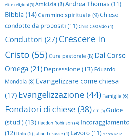
Andrea Thomas
(11)
Amicizia
(8)
Altre religioni
(3)
Bibbia
(14)
Chiese
Cammino spirituale
(9)
condotte da propositi
(11)
Chris Castaldo
(4)
Crescere in
Conduttori
(27)
Cristo
(55)
Dal Corso
Cura pastorale
(8)
Omega
(21)
Depressione
(13)
Eduardo
Evangelizzare come chiesa
Mondola
(8)
Evangelizzazione
(44)
(17)
Famiglia
(6)
Fondatori di chiese
(38)
Guide
G.T.
(3)
(studi)
(13)
Incoraggiamento
Haddon Robinson
(4)
(12)
Lavoro
(11)
Italia
(5)
Johan Lukasse
(4)
Marco Delle