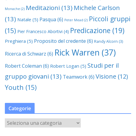
Meditazioni
(13)
Michele Carlson
Monache
(2)
Piccoli gruppi
(13)
Pasqua
(6)
Natale
(5)
Peter Mead
(2)
Predicazione
(19)
(15)
Pier Francesco Abortivi
(4)
Proposito del credente
(6)
Preghiera
(5)
Randy Alcorn
(3)
Rick Warren
(37)
Ricerca di Schwarz
(6)
Studi per il
Robert Coleman
(6)
Robert Logan
(5)
gruppo giovani
(13)
Visione
(12)
Teamwork
(6)
Youth
(15)
Categorie
C
a