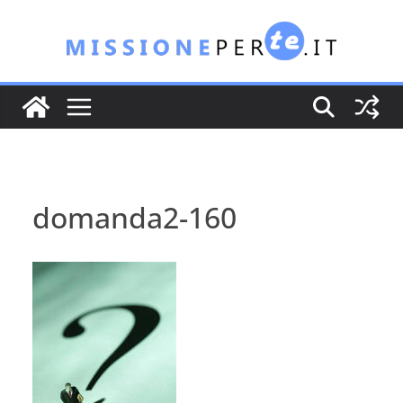
Salta
al
contenuto
domanda2-160