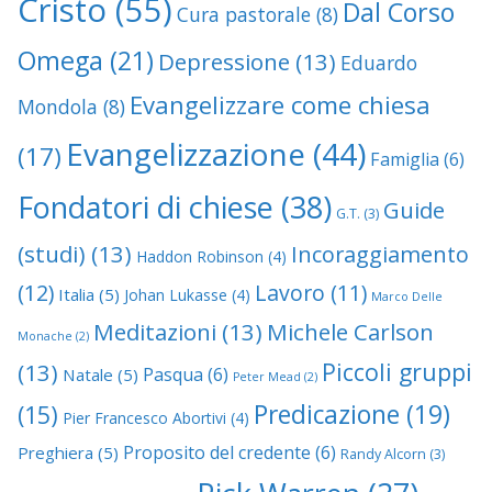
Cristo
(55)
Dal Corso
Cura pastorale
(8)
Omega
(21)
Depressione
(13)
Eduardo
Evangelizzare come chiesa
Mondola
(8)
Evangelizzazione
(44)
(17)
Famiglia
(6)
Fondatori di chiese
(38)
Guide
G.T.
(3)
(studi)
(13)
Incoraggiamento
Haddon Robinson
(4)
(12)
Lavoro
(11)
Italia
(5)
Johan Lukasse
(4)
Marco Delle
Meditazioni
(13)
Michele Carlson
Monache
(2)
Piccoli gruppi
(13)
Pasqua
(6)
Natale
(5)
Peter Mead
(2)
Predicazione
(19)
(15)
Pier Francesco Abortivi
(4)
Proposito del credente
(6)
Preghiera
(5)
Randy Alcorn
(3)