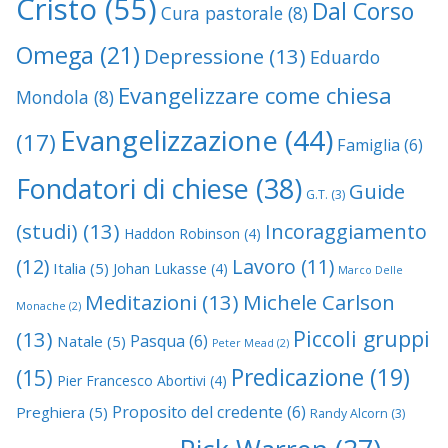
Cristo
(55)
Dal Corso
Cura pastorale
(8)
Omega
(21)
Depressione
(13)
Eduardo
Evangelizzare come chiesa
Mondola
(8)
Evangelizzazione
(44)
(17)
Famiglia
(6)
Fondatori di chiese
(38)
Guide
G.T.
(3)
(studi)
(13)
Incoraggiamento
Haddon Robinson
(4)
(12)
Lavoro
(11)
Italia
(5)
Johan Lukasse
(4)
Marco Delle
Meditazioni
(13)
Michele Carlson
Monache
(2)
Piccoli gruppi
(13)
Pasqua
(6)
Natale
(5)
Peter Mead
(2)
Predicazione
(19)
(15)
Pier Francesco Abortivi
(4)
Proposito del credente
(6)
Preghiera
(5)
Randy Alcorn
(3)