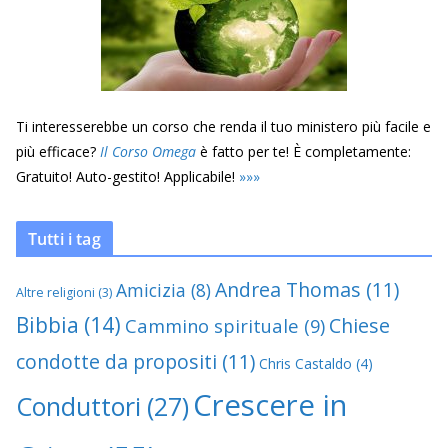
Ti interesserebbe un corso che renda il tuo ministero più facile e
più efficace?
Il Corso Omega
è fatto per te! È completamente:
Gratuito! Auto-gestito! Applicabile!
»
»
»
Tutti i tag
Andrea Thomas
(11)
Amicizia
(8)
Altre religioni
(3)
Bibbia
(14)
Chiese
Cammino spirituale
(9)
condotte da propositi
(11)
Chris Castaldo
(4)
Crescere in
Conduttori
(27)