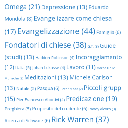
Omega
(21)
Depressione
(13)
Eduardo
Evangelizzare come chiesa
Mondola
(8)
Evangelizzazione
(44)
(17)
Famiglia
(6)
Fondatori di chiese
(38)
Guide
G.T.
(3)
(studi)
(13)
Incoraggiamento
Haddon Robinson
(4)
(12)
Lavoro
(11)
Italia
(5)
Johan Lukasse
(4)
Marco Delle
Meditazioni
(13)
Michele Carlson
Monache
(2)
Piccoli gruppi
(13)
Pasqua
(6)
Natale
(5)
Peter Mead
(2)
Predicazione
(19)
(15)
Pier Francesco Abortivi
(4)
Proposito del credente
(6)
Preghiera
(5)
Randy Alcorn
(3)
Rick Warren
(37)
Ricerca di Schwarz
(6)