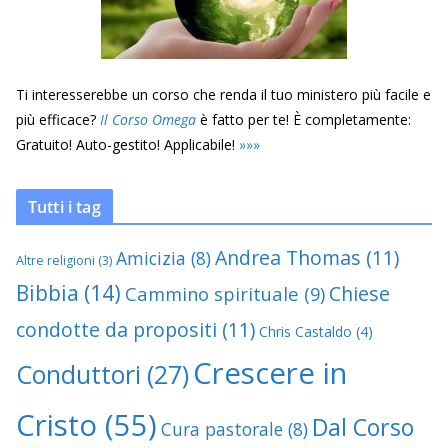
Ti interesserebbe un corso che renda il tuo ministero più facile e
più efficace?
Il Corso Omega
è fatto per te! È completamente:
Gratuito! Auto-gestito! Applicabile!
»
»
»
Tutti i tag
Andrea Thomas
(11)
Amicizia
(8)
Altre religioni
(3)
Bibbia
(14)
Chiese
Cammino spirituale
(9)
condotte da propositi
(11)
Chris Castaldo
(4)
Crescere in
Conduttori
(27)
Cristo
(55)
Dal Corso
Cura pastorale
(8)