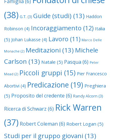
Famiglia
(6)
(38)
Guide (studi)
(13)
Haddon
G.T.
(3)
Incoraggiamento
(12)
Italia
Robinson
(4)
Lavoro
(11)
(5)
Johan Lukasse
(4)
Marco Delle
Meditazioni
(13)
Michele
Monache
(2)
Carlson
(13)
Pasqua
(6)
Natale
(5)
Peter
Piccoli gruppi
(15)
Pier Francesco
Mead
(2)
Predicazione
(19)
Preghiera
Abortivi
(4)
Proposito del credente
(6)
(5)
Randy Alcorn
(3)
Rick Warren
Ricerca di Schwarz
(6)
(37)
Robert Coleman
(6)
Robert Logan
(5)
Studi per il gruppo giovani
(13)