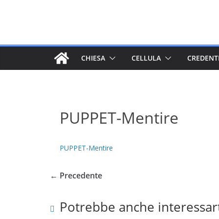
Salta
al
contenuto
CHIESA
CELLULA
CREDENT
PUPPET-Mentire
PUPPET-Mentire
← Precedente
Potrebbe anche interessar