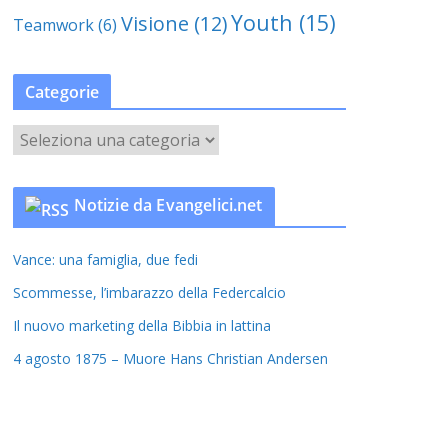
Youth
(15)
Visione
(12)
Teamwork
(6)
Categorie
C
a
t
Notizie da Evangelici.net
e
g
Vance: una famiglia, due fedi
o
r
Scommesse, l’imbarazzo della Federcalcio
i
Il nuovo marketing della Bibbia in lattina
e
4 agosto 1875 – Muore Hans Christian Andersen