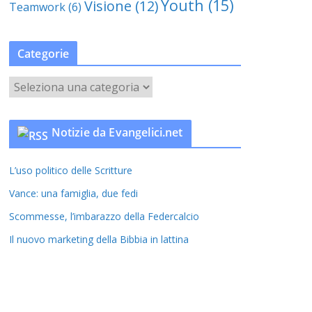
Youth
(15)
Visione
(12)
Teamwork
(6)
Categorie
C
a
t
Notizie da Evangelici.net
e
g
L’uso politico delle Scritture
o
r
Vance: una famiglia, due fedi
i
Scommesse, l’imbarazzo della Federcalcio
e
Il nuovo marketing della Bibbia in lattina