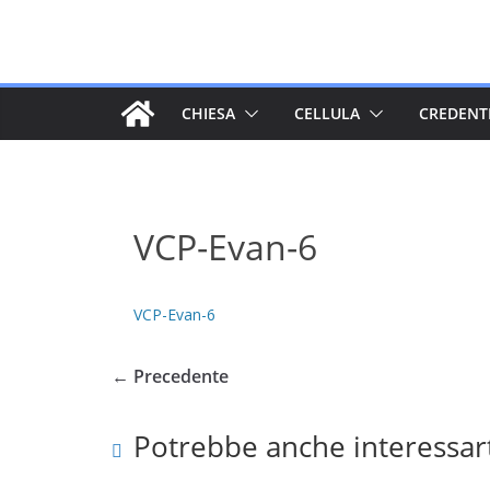
Salta
al
contenuto
CHIESA
CELLULA
CREDENT
VCP-Evan-6
VCP-Evan-6
← Precedente
Potrebbe anche interessar