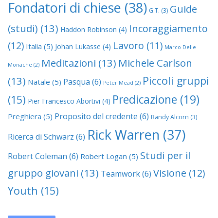
Fondatori di chiese
(38)
Guide
G.T.
(3)
(studi)
(13)
Incoraggiamento
Haddon Robinson
(4)
(12)
Lavoro
(11)
Italia
(5)
Johan Lukasse
(4)
Marco Delle
Meditazioni
(13)
Michele Carlson
Monache
(2)
Piccoli gruppi
(13)
Pasqua
(6)
Natale
(5)
Peter Mead
(2)
Predicazione
(19)
(15)
Pier Francesco Abortivi
(4)
Proposito del credente
(6)
Preghiera
(5)
Randy Alcorn
(3)
Rick Warren
(37)
Ricerca di Schwarz
(6)
Studi per il
Robert Coleman
(6)
Robert Logan
(5)
gruppo giovani
(13)
Visione
(12)
Teamwork
(6)
Youth
(15)