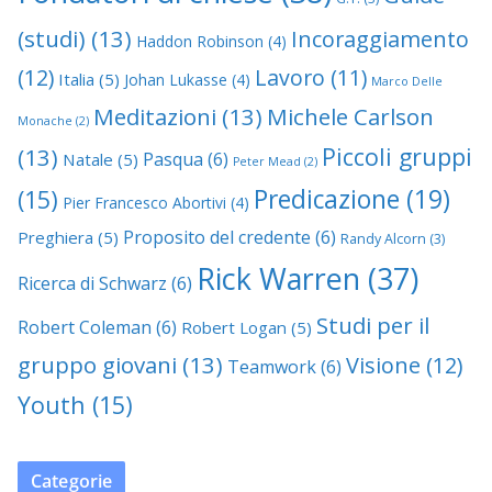
(studi)
(13)
Incoraggiamento
Haddon Robinson
(4)
(12)
Lavoro
(11)
Italia
(5)
Johan Lukasse
(4)
Marco Delle
Meditazioni
(13)
Michele Carlson
Monache
(2)
Piccoli gruppi
(13)
Pasqua
(6)
Natale
(5)
Peter Mead
(2)
Predicazione
(19)
(15)
Pier Francesco Abortivi
(4)
Proposito del credente
(6)
Preghiera
(5)
Randy Alcorn
(3)
Rick Warren
(37)
Ricerca di Schwarz
(6)
Studi per il
Robert Coleman
(6)
Robert Logan
(5)
gruppo giovani
(13)
Visione
(12)
Teamwork
(6)
Youth
(15)
Categorie