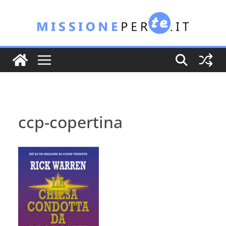
Salta
al
contenuto
ccp-copertina