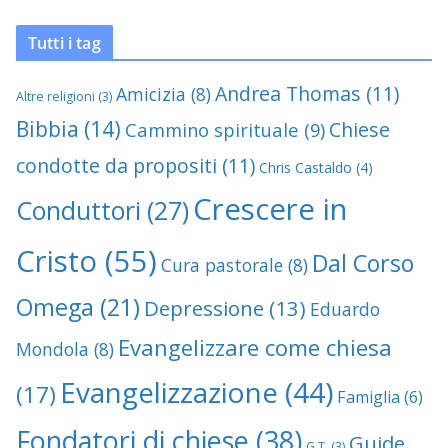
Tutti i tag
Andrea Thomas
(11)
Amicizia
(8)
Altre religioni
(3)
Bibbia
(14)
Chiese
Cammino spirituale
(9)
condotte da propositi
(11)
Chris Castaldo
(4)
Crescere in
Conduttori
(27)
Cristo
(55)
Dal Corso
Cura pastorale
(8)
Omega
(21)
Depressione
(13)
Eduardo
Evangelizzare come chiesa
Mondola
(8)
Evangelizzazione
(44)
(17)
Famiglia
(6)
Fondatori di chiese
(38)
Guide
G.T.
(3)