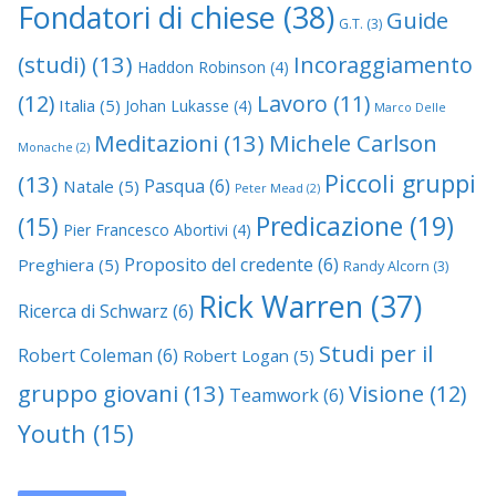
Fondatori di chiese
(38)
Guide
G.T.
(3)
(studi)
(13)
Incoraggiamento
Haddon Robinson
(4)
(12)
Lavoro
(11)
Italia
(5)
Johan Lukasse
(4)
Marco Delle
Meditazioni
(13)
Michele Carlson
Monache
(2)
Piccoli gruppi
(13)
Pasqua
(6)
Natale
(5)
Peter Mead
(2)
Predicazione
(19)
(15)
Pier Francesco Abortivi
(4)
Proposito del credente
(6)
Preghiera
(5)
Randy Alcorn
(3)
Rick Warren
(37)
Ricerca di Schwarz
(6)
Studi per il
Robert Coleman
(6)
Robert Logan
(5)
gruppo giovani
(13)
Visione
(12)
Teamwork
(6)
Youth
(15)