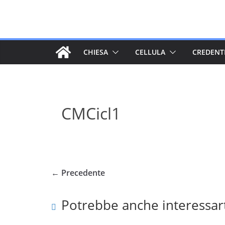
Salta
al
contenuto
CHIESA
CELLULA
CREDENT
CMCicl1
← Precedente
Potrebbe anche interessar