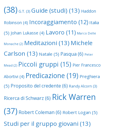
(38)
Guide (studi)
(13)
Haddon
G.T.
(3)
Incoraggiamento
(12)
Italia
Robinson
(4)
Lavoro
(11)
(5)
Johan Lukasse
(4)
Marco Delle
Meditazioni
(13)
Michele
Monache
(2)
Carlson
(13)
Pasqua
(6)
Natale
(5)
Peter
Piccoli gruppi
(15)
Pier Francesco
Mead
(2)
Predicazione
(19)
Preghiera
Abortivi
(4)
Proposito del credente
(6)
(5)
Randy Alcorn
(3)
Rick Warren
Ricerca di Schwarz
(6)
(37)
Robert Coleman
(6)
Robert Logan
(5)
Studi per il gruppo giovani
(13)