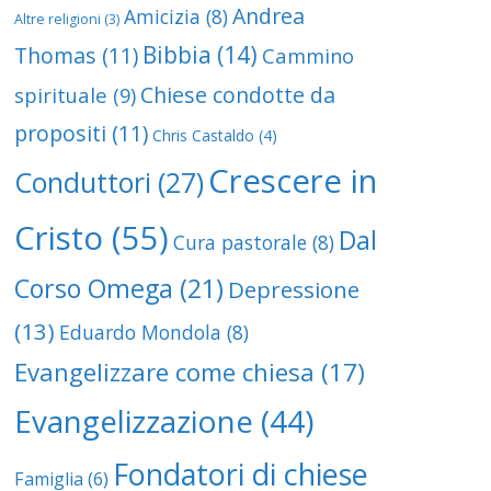
Andrea
Amicizia
(8)
Altre religioni
(3)
Bibbia
(14)
Thomas
(11)
Cammino
n famiglia: quattro
Chiese condotte da
spirituale
(9)
menti
propositi
(11)
Chris Castaldo
(4)
Crescere in
Conduttori
(27)
Cristo
(55)
Dal
Cura pastorale
(8)
NATALE: Dio 
Corso Omega
(21)
Depressione
(13)
Eduardo Mondola
(8)
Evangelizzare come chiesa
(17)
Evangelizzazione
(44)
Fondatori di chiese
Famiglia
(6)