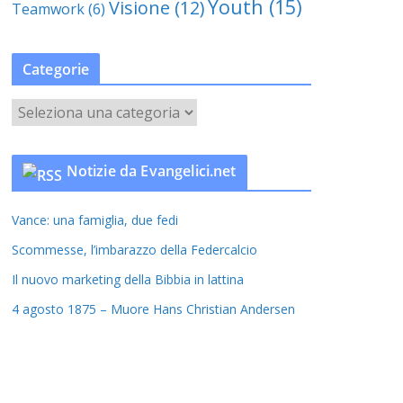
Youth
(15)
Visione
(12)
Teamwork
(6)
Categorie
C
a
t
Notizie da Evangelici.net
e
g
Vance: una famiglia, due fedi
o
r
Scommesse, l’imbarazzo della Federcalcio
i
Il nuovo marketing della Bibbia in lattina
e
4 agosto 1875 – Muore Hans Christian Andersen