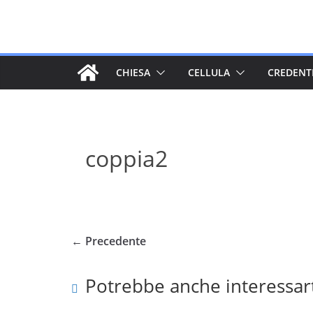
Salta
al
contenuto
CHIESA
CELLULA
CREDENT
coppia2
← Precedente
Potrebbe anche interessar