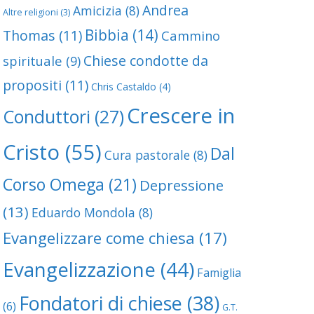
Andrea
Amicizia
(8)
Altre religioni
(3)
Bibbia
(14)
Thomas
(11)
Cammino
poli non è il mio
Chiese condotte da
spirituale
(9)
tuale
propositi
(11)
Chris Castaldo
(4)
Crescere in
Conduttori
(27)
Cristo
(55)
Dal
Cura pastorale
(8)
La crescita della
Corso Omega
(21)
Depressione
(13)
Eduardo Mondola
(8)
Evangelizzare come chiesa
(17)
Evangelizzazione
(44)
Famiglia
Fondatori di chiese
(38)
(6)
G.T.