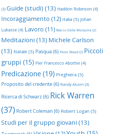
Guide (studi)
(13)
Haddon Robinson
(4)
(3)
Incoraggiamento
(12)
Italia
(5)
Johan
Lavoro
(11)
Lukasse
(4)
Marco Delle Monache
(2)
Meditazioni
(13)
Michele Carlson
Piccoli
(13)
Pasqua
(6)
Natale
(5)
Peter Mead
(2)
gruppi
(15)
Pier Francesco Abortivi
(4)
Predicazione
(19)
Preghiera
(5)
Proposito del credente
(6)
Randy Alcorn
(3)
Rick Warren
Ricerca di Schwarz
(6)
(37)
Robert Coleman
(6)
Robert Logan
(5)
Studi per il gruppo giovani
(13)
Youth
(15)
Visione
(12)
Teamwork
(6)