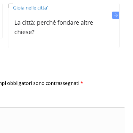
ittà: perché fondare altre
Fare disce
se?
dono spiri
mpi obbligatori sono contrassegnati
*