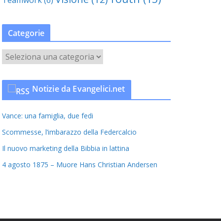
Categorie
C
a
t
Notizie da Evangelici.net
e
g
Vance: una famiglia, due fedi
o
r
Scommesse, l’imbarazzo della Federcalcio
i
Il nuovo marketing della Bibbia in lattina
e
4 agosto 1875 – Muore Hans Christian Andersen