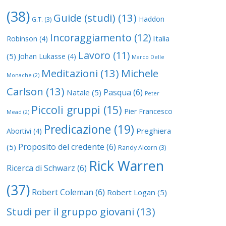
(38)
Guide (studi)
(13)
Haddon
G.T.
(3)
Incoraggiamento
(12)
Italia
Robinson
(4)
Lavoro
(11)
(5)
Johan Lukasse
(4)
Marco Delle
Meditazioni
(13)
Michele
Monache
(2)
Carlson
(13)
Pasqua
(6)
Natale
(5)
Peter
Piccoli gruppi
(15)
Pier Francesco
Mead
(2)
Predicazione
(19)
Preghiera
Abortivi
(4)
Proposito del credente
(6)
(5)
Randy Alcorn
(3)
Rick Warren
Ricerca di Schwarz
(6)
(37)
Robert Coleman
(6)
Robert Logan
(5)
Studi per il gruppo giovani
(13)