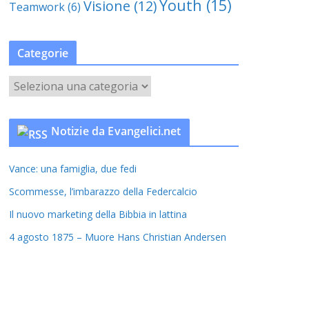
Youth
(15)
Visione
(12)
Teamwork
(6)
Categorie
C
a
t
Notizie da Evangelici.net
e
g
Vance: una famiglia, due fedi
o
r
Scommesse, l’imbarazzo della Federcalcio
i
Il nuovo marketing della Bibbia in lattina
e
4 agosto 1875 – Muore Hans Christian Andersen