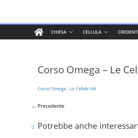
Salta
al
contenuto
CHIESA
CELLULA
CREDENT
Corso Omega – Le Cell
Corso Omega - Le Cellule'old
← Precedente
Potrebbe anche interessar