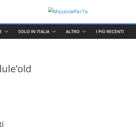
E
SOLO IN ITALIA
ALTRO
I PIÙ RECENTI
ule’old
ti