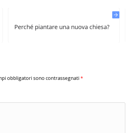
ché piantare una nuova chiesa?
Come apri
mpi obbligatori sono contrassegnati
*