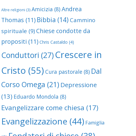
Andrea
Amicizia
(8)
Altre religioni
(3)
Bibbia
(14)
Thomas
(11)
Cammino
re un dialogo spirituale
Chiese condotte da
spirituale
(9)
propositi
(11)
Chris Castaldo
(4)
Crescere in
Conduttori
(27)
Cristo
(55)
Dal
Cura pastorale
(8)
Dio con un corp
Corso Omega
(21)
Depressione
(13)
Eduardo Mondola
(8)
Evangelizzare come chiesa
(17)
Evangelizzazione
(44)
Famiglia
Fondatori di chiese
(38)