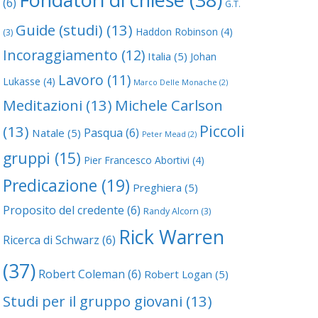
(6)
G.T.
Guide (studi)
(13)
Haddon Robinson
(4)
(3)
Incoraggiamento
(12)
Italia
(5)
Johan
Lavoro
(11)
Lukasse
(4)
Marco Delle Monache
(2)
Meditazioni
(13)
Michele Carlson
Piccoli
(13)
Pasqua
(6)
Natale
(5)
Peter Mead
(2)
gruppi
(15)
Pier Francesco Abortivi
(4)
Predicazione
(19)
Preghiera
(5)
Proposito del credente
(6)
Randy Alcorn
(3)
Rick Warren
Ricerca di Schwarz
(6)
(37)
Robert Coleman
(6)
Robert Logan
(5)
Studi per il gruppo giovani
(13)