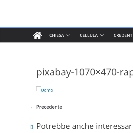
Salta
al
contenuto
CHIESA
CELLULA
CREDENT
pixabay-1070×470-rap
← Precedente
Potrebbe anche interessar