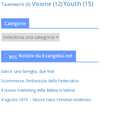
Youth
(15)
Visione
(12)
Teamwork
(6)
Categorie
C
a
t
Notizie da Evangelici.net
e
g
Vance: una famiglia, due fedi
o
r
Scommesse, l’imbarazzo della Federcalcio
i
Il nuovo marketing della Bibbia in lattina
e
4 agosto 1875 – Muore Hans Christian Andersen