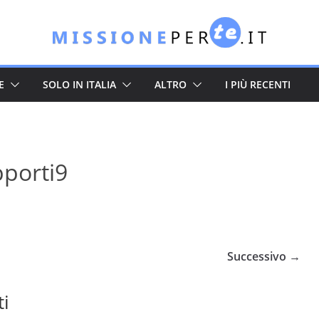
E
SOLO IN ITALIA
ALTRO
I PIÙ RECENTI
porti9
Successivo →
ti