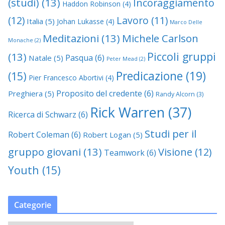
(studi)
(13)
Incoraggiamento
Haddon Robinson
(4)
(12)
Lavoro
(11)
Italia
(5)
Johan Lukasse
(4)
Marco Delle
Meditazioni
(13)
Michele Carlson
Monache
(2)
Piccoli gruppi
(13)
Pasqua
(6)
Natale
(5)
Peter Mead
(2)
Predicazione
(19)
(15)
Pier Francesco Abortivi
(4)
Proposito del credente
(6)
Preghiera
(5)
Randy Alcorn
(3)
Rick Warren
(37)
Ricerca di Schwarz
(6)
Studi per il
Robert Coleman
(6)
Robert Logan
(5)
gruppo giovani
(13)
Visione
(12)
Teamwork
(6)
Youth
(15)
Categorie