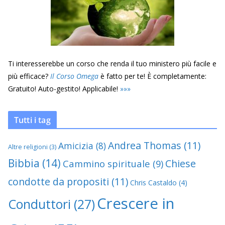
Ti interesserebbe un corso che renda il tuo ministero più facile e
più efficace?
Il Corso Omega
è fatto per te! È completamente:
Gratuito! Auto-gestito! Applicabile!
»
»
»
Tutti i tag
Andrea Thomas
(11)
Amicizia
(8)
Altre religioni
(3)
Bibbia
(14)
Chiese
Cammino spirituale
(9)
condotte da propositi
(11)
Chris Castaldo
(4)
Crescere in
Conduttori
(27)