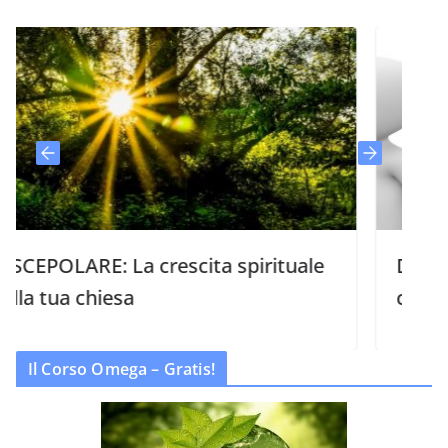
LARE: La crescita spirituale
Digli perch
ua chiesa
chiesa
Il Corso Omega – Gratis!