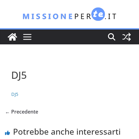
Salta
al
contenuto
DJ5
DJ5
← Precedente
Potrebbe anche interessarti