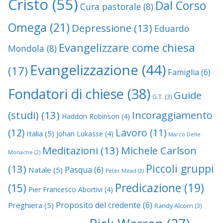
Cristo
(55)
Dal Corso
Cura pastorale
(8)
Omega
(21)
Depressione
(13)
Eduardo
Evangelizzare come chiesa
Mondola
(8)
Evangelizzazione
(44)
(17)
Famiglia
(6)
Fondatori di chiese
(38)
Guide
G.T.
(3)
(studi)
(13)
Incoraggiamento
Haddon Robinson
(4)
(12)
Lavoro
(11)
Italia
(5)
Johan Lukasse
(4)
Marco Delle
Meditazioni
(13)
Michele Carlson
Monache
(2)
Piccoli gruppi
(13)
Pasqua
(6)
Natale
(5)
Peter Mead
(2)
Predicazione
(19)
(15)
Pier Francesco Abortivi
(4)
Proposito del credente
(6)
Preghiera
(5)
Randy Alcorn
(3)