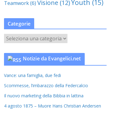
Youth
(15)
Visione
(12)
Teamwork
(6)
Categorie
C
a
t
Notizie da Evangelici.net
e
g
Vance: una famiglia, due fedi
o
r
Scommesse, l’imbarazzo della Federcalcio
i
Il nuovo marketing della Bibbia in lattina
e
4 agosto 1875 – Muore Hans Christian Andersen