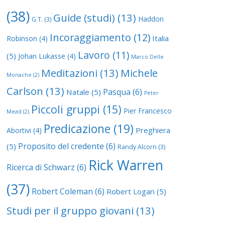
(38)
Guide (studi)
(13)
Haddon
G.T.
(3)
Incoraggiamento
(12)
Italia
Robinson
(4)
Lavoro
(11)
(5)
Johan Lukasse
(4)
Marco Delle
Meditazioni
(13)
Michele
Monache
(2)
Carlson
(13)
Pasqua
(6)
Natale
(5)
Peter
Piccoli gruppi
(15)
Pier Francesco
Mead
(2)
Predicazione
(19)
Preghiera
Abortivi
(4)
Proposito del credente
(6)
(5)
Randy Alcorn
(3)
Rick Warren
Ricerca di Schwarz
(6)
(37)
Robert Coleman
(6)
Robert Logan
(5)
Studi per il gruppo giovani
(13)