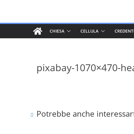
Salta
al
contenuto
CHIESA
CELLULA
CREDENT
pixabay-1070×470-he
Potrebbe anche interessar