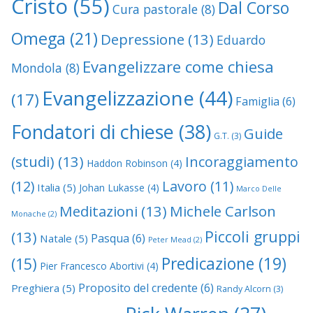
Cristo
(55)
Dal Corso
Cura pastorale
(8)
Omega
(21)
Depressione
(13)
Eduardo
Evangelizzare come chiesa
Mondola
(8)
Evangelizzazione
(44)
(17)
Famiglia
(6)
Fondatori di chiese
(38)
Guide
G.T.
(3)
(studi)
(13)
Incoraggiamento
Haddon Robinson
(4)
(12)
Lavoro
(11)
Italia
(5)
Johan Lukasse
(4)
Marco Delle
Meditazioni
(13)
Michele Carlson
Monache
(2)
Piccoli gruppi
(13)
Pasqua
(6)
Natale
(5)
Peter Mead
(2)
Predicazione
(19)
(15)
Pier Francesco Abortivi
(4)
Proposito del credente
(6)
Preghiera
(5)
Randy Alcorn
(3)