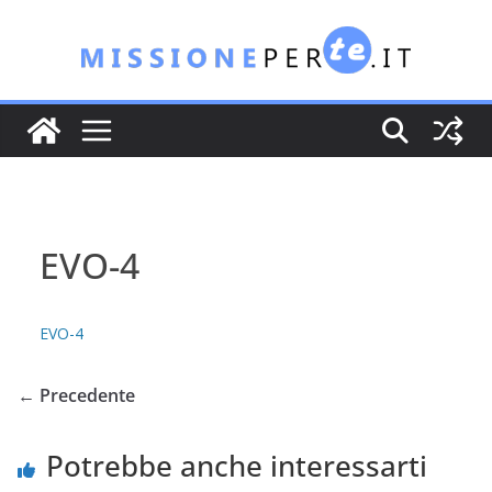
Salta
al
contenuto
EVO-4
EVO-4
← Precedente
Potrebbe anche interessarti