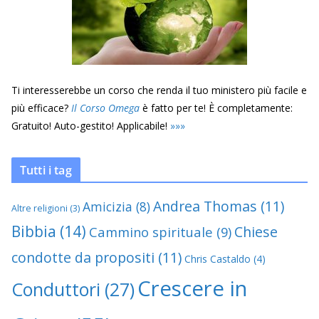
Ti interesserebbe un corso che renda il tuo ministero più facile e
più efficace?
Il Corso Omega
è fatto per te! È completamente:
Gratuito! Auto-gestito! Applicabile!
»
»
»
Tutti i tag
Andrea Thomas
(11)
Amicizia
(8)
Altre religioni
(3)
Bibbia
(14)
Chiese
Cammino spirituale
(9)
condotte da propositi
(11)
Chris Castaldo
(4)
Crescere in
Conduttori
(27)