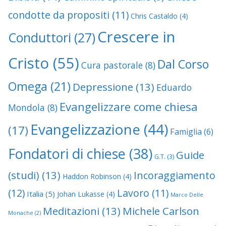
condotte da propositi
(11)
Chris Castaldo
(4)
Crescere in
Conduttori
(27)
Cristo
(55)
Dal Corso
Cura pastorale
(8)
Omega
(21)
Depressione
(13)
Eduardo
Evangelizzare come chiesa
Mondola
(8)
Evangelizzazione
(44)
(17)
Famiglia
(6)
Fondatori di chiese
(38)
Guide
G.T.
(3)
(studi)
(13)
Incoraggiamento
Haddon Robinson
(4)
(12)
Lavoro
(11)
Italia
(5)
Johan Lukasse
(4)
Marco Delle
Meditazioni
(13)
Michele Carlson
Monache
(2)