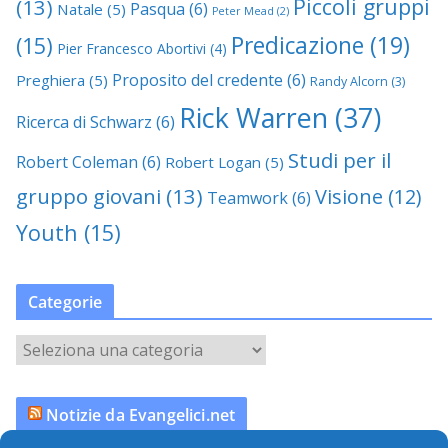
Piccoli gruppi
(13)
Pasqua
(6)
Natale
(5)
Peter Mead
(2)
Predicazione
(19)
(15)
Pier Francesco Abortivi
(4)
Proposito del credente
(6)
Preghiera
(5)
Randy Alcorn
(3)
Rick Warren
(37)
Ricerca di Schwarz
(6)
Studi per il
Robert Coleman
(6)
Robert Logan
(5)
gruppo giovani
(13)
Visione
(12)
Teamwork
(6)
Youth
(15)
Categorie
C
a
t
Notizie da Evangelici.net
e
g