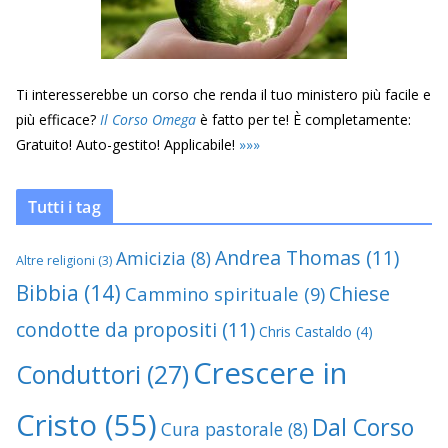
Ti interesserebbe un corso che renda il tuo ministero più facile e
più efficace?
Il Corso Omega
è fatto per te! È completamente:
Gratuito! Auto-gestito! Applicabile!
»
»
»
Tutti i tag
Andrea Thomas
(11)
Amicizia
(8)
Altre religioni
(3)
Bibbia
(14)
Chiese
Cammino spirituale
(9)
condotte da propositi
(11)
Chris Castaldo
(4)
Crescere in
Conduttori
(27)
Cristo
(55)
Dal Corso
Cura pastorale
(8)