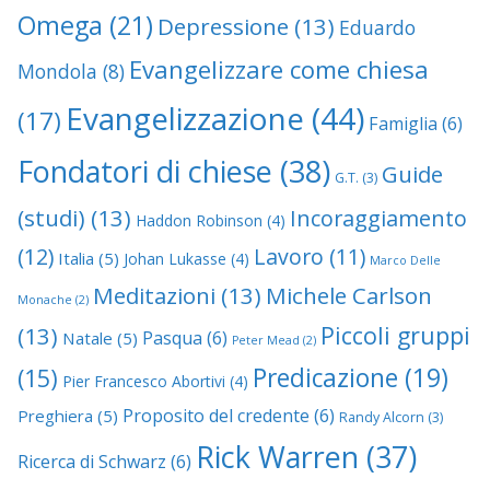
Omega
(21)
Depressione
(13)
Eduardo
Evangelizzare come chiesa
Mondola
(8)
Evangelizzazione
(44)
(17)
Famiglia
(6)
Fondatori di chiese
(38)
Guide
G.T.
(3)
(studi)
(13)
Incoraggiamento
Haddon Robinson
(4)
(12)
Lavoro
(11)
Italia
(5)
Johan Lukasse
(4)
Marco Delle
Meditazioni
(13)
Michele Carlson
Monache
(2)
Piccoli gruppi
(13)
Pasqua
(6)
Natale
(5)
Peter Mead
(2)
Predicazione
(19)
(15)
Pier Francesco Abortivi
(4)
Proposito del credente
(6)
Preghiera
(5)
Randy Alcorn
(3)
Rick Warren
(37)
Ricerca di Schwarz
(6)