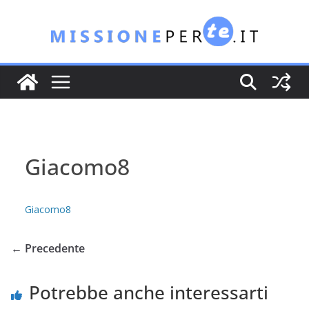
Salta
al
contenuto
Giacomo8
Giacomo8
← Precedente
Potrebbe anche interessarti