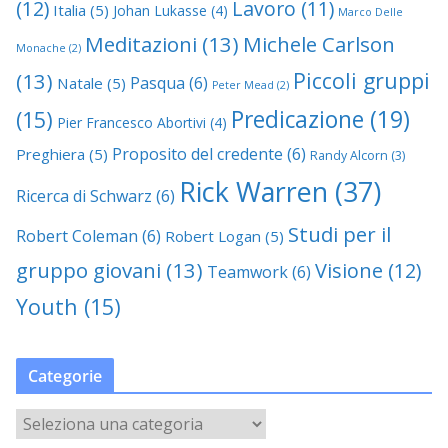
(12)
Lavoro
(11)
Italia
(5)
Johan Lukasse
(4)
Marco Delle
Meditazioni
(13)
Michele Carlson
Monache
(2)
Piccoli gruppi
(13)
Pasqua
(6)
Natale
(5)
Peter Mead
(2)
Predicazione
(19)
(15)
Pier Francesco Abortivi
(4)
Proposito del credente
(6)
Preghiera
(5)
Randy Alcorn
(3)
Rick Warren
(37)
Ricerca di Schwarz
(6)
Studi per il
Robert Coleman
(6)
Robert Logan
(5)
gruppo giovani
(13)
Visione
(12)
Teamwork
(6)
Youth
(15)
Categorie
C
a