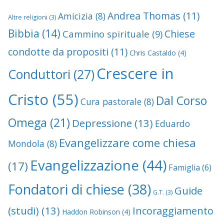
Andrea Thomas
(11)
Amicizia
(8)
Altre religioni
(3)
Bibbia
(14)
Chiese
Cammino spirituale
(9)
condotte da propositi
(11)
Chris Castaldo
(4)
Crescere in
Conduttori
(27)
Cristo
(55)
Dal Corso
Cura pastorale
(8)
Omega
(21)
Depressione
(13)
Eduardo
Evangelizzare come chiesa
Mondola
(8)
Evangelizzazione
(44)
(17)
Famiglia
(6)
Fondatori di chiese
(38)
Guide
G.T.
(3)
(studi)
(13)
Incoraggiamento
Haddon Robinson
(4)