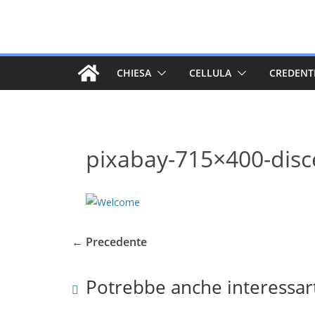
Salta
al
contenuto
CHIESA
CELLULA
CREDENT
pixabay-715×400-disc
← Precedente
Potrebbe anche interessar