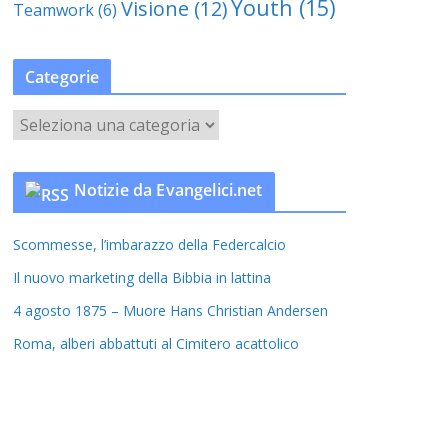
Youth
(15)
Visione
(12)
Teamwork
(6)
Categorie
C
a
t
Notizie da Evangelici.net
e
g
Scommesse, l’imbarazzo della Federcalcio
o
r
Il nuovo marketing della Bibbia in lattina
i
4 agosto 1875 – Muore Hans Christian Andersen
e
Roma, alberi abbattuti al Cimitero acattolico