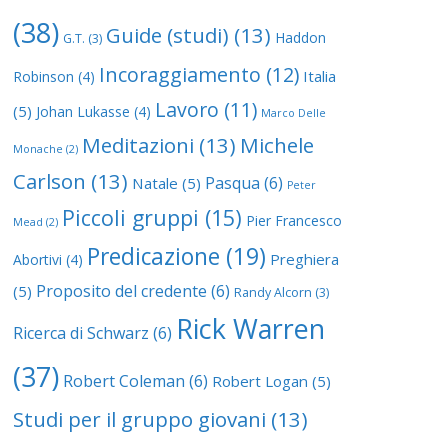
(38)
Guide (studi)
(13)
Haddon
G.T.
(3)
Incoraggiamento
(12)
Italia
Robinson
(4)
Lavoro
(11)
(5)
Johan Lukasse
(4)
Marco Delle
Meditazioni
(13)
Michele
Monache
(2)
Carlson
(13)
Pasqua
(6)
Natale
(5)
Peter
Piccoli gruppi
(15)
Pier Francesco
Mead
(2)
Predicazione
(19)
Preghiera
Abortivi
(4)
Proposito del credente
(6)
(5)
Randy Alcorn
(3)
Rick Warren
Ricerca di Schwarz
(6)
(37)
Robert Coleman
(6)
Robert Logan
(5)
Studi per il gruppo giovani
(13)