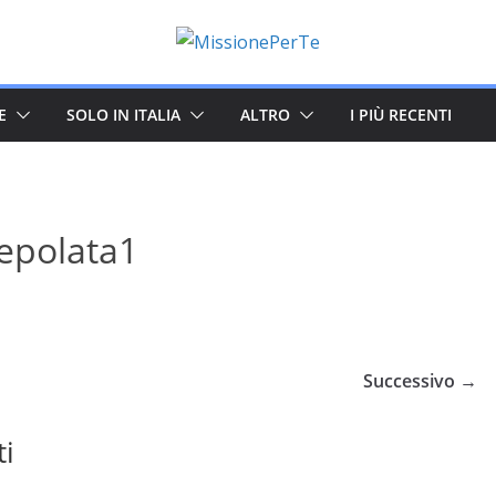
E
SOLO IN ITALIA
ALTRO
I PIÙ RECENTI
epolata1
Successivo →
ti