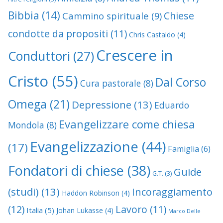
Bibbia
(14)
Chiese
Cammino spirituale
(9)
condotte da propositi
(11)
Chris Castaldo
(4)
Crescere in
Conduttori
(27)
Cristo
(55)
Dal Corso
Cura pastorale
(8)
Omega
(21)
Depressione
(13)
Eduardo
Evangelizzare come chiesa
Mondola
(8)
Evangelizzazione
(44)
(17)
Famiglia
(6)
Fondatori di chiese
(38)
Guide
G.T.
(3)
(studi)
(13)
Incoraggiamento
Haddon Robinson
(4)
(12)
Lavoro
(11)
Italia
(5)
Johan Lukasse
(4)
Marco Delle