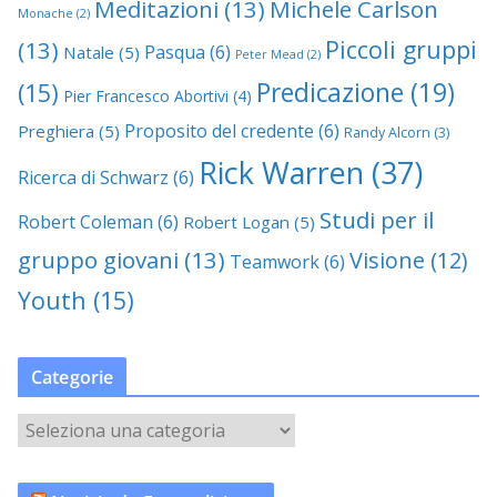
Meditazioni
(13)
Michele Carlson
Monache
(2)
Piccoli gruppi
(13)
Pasqua
(6)
Natale
(5)
Peter Mead
(2)
Predicazione
(19)
(15)
Pier Francesco Abortivi
(4)
Proposito del credente
(6)
Preghiera
(5)
Randy Alcorn
(3)
Rick Warren
(37)
Ricerca di Schwarz
(6)
Studi per il
Robert Coleman
(6)
Robert Logan
(5)
gruppo giovani
(13)
Visione
(12)
Teamwork
(6)
Youth
(15)
Categorie
C
a
t