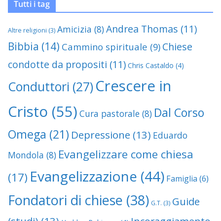
Tutti i tag
Andrea Thomas
(11)
Amicizia
(8)
Altre religioni
(3)
Bibbia
(14)
Chiese
Cammino spirituale
(9)
condotte da propositi
(11)
Chris Castaldo
(4)
Crescere in
Conduttori
(27)
Cristo
(55)
Dal Corso
Cura pastorale
(8)
Omega
(21)
Depressione
(13)
Eduardo
Evangelizzare come chiesa
Mondola
(8)
Evangelizzazione
(44)
(17)
Famiglia
(6)
Fondatori di chiese
(38)
Guide
G.T.
(3)
(studi)
(13)