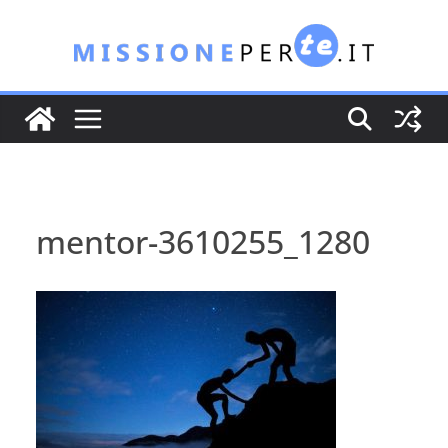
Salta
al
contenuto
mentor-3610255_1280