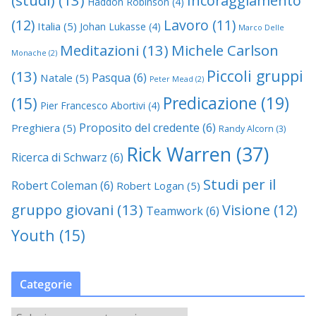
Incoraggiamento
Haddon Robinson
(4)
(12)
Lavoro
(11)
Italia
(5)
Johan Lukasse
(4)
Marco Delle
Meditazioni
(13)
Michele Carlson
Monache
(2)
Piccoli gruppi
(13)
Pasqua
(6)
Natale
(5)
Peter Mead
(2)
Predicazione
(19)
(15)
Pier Francesco Abortivi
(4)
Proposito del credente
(6)
Preghiera
(5)
Randy Alcorn
(3)
Rick Warren
(37)
Ricerca di Schwarz
(6)
Studi per il
Robert Coleman
(6)
Robert Logan
(5)
gruppo giovani
(13)
Visione
(12)
Teamwork
(6)
Youth
(15)
Categorie
C